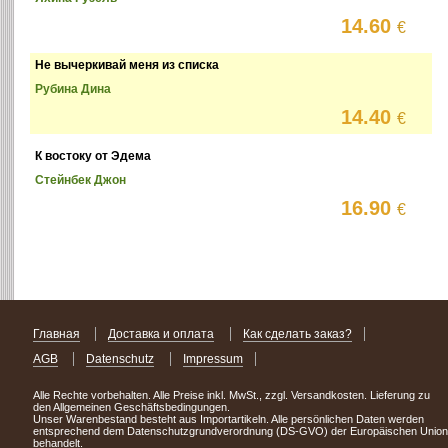
14.60
€
Не вычеркивай меня из списка
Рубина Дина
14.40
€
К востоку от Эдема
Стейнбек Джон
16.90
€
Главная
Доставка и оплата
Как сделать заказ?
AGB
Datenschutz
Impressum
Alle Rechte vorbehalten. Alle Preise inkl. MwSt., zzgl. Versandkosten. Lieferung zu
den Allgemeinen Geschäftsbedingungen.
Unser Warenbestand besteht aus Importartikeln. Alle persönlichen Daten werden
entsprechend dem Datenschutzgrundverordnung (DS-GVO) der Europäischen Union
behandelt.