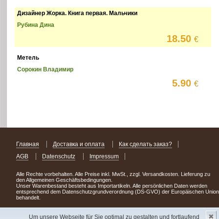
Дизайнер Жорка. Книга первая. Мальчики
Рубина Дина
18.50
€
Метель
Сорокин Владимир
5.90
€
Главная
Доставка и оплата
Как сделать заказ?
AGB
Datenschutz
Impressum
Alle Rechte vorbehalten. Alle Preise inkl. MwSt., zzgl. Versandkosten. Lieferung zu
den Allgemeinen Geschäftsbedingungen.
Unser Warenbestand besteht aus Importartikeln. Alle persönlichen Daten werden
entsprechend dem Datenschutzgrundverordnung (DS-GVO) der Europäischen Union
behandelt.
Сделав заказ сегодня, уже через день или два Вы можете стать обладателем
✖
НОВИНКИ из Германии
! Удачного поиска!
Um unsere Webseite für Sie optimal zu gestalten und fortlaufend