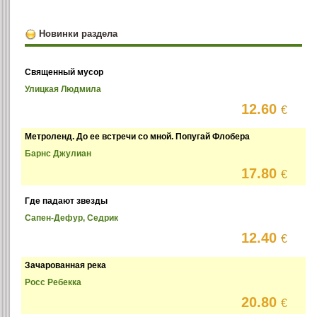
Новинки раздела
Священный мусор
Улицкая Людмила
12.60
€
Метроленд. До ее встречи со мной. Попугай Флобера
Барнс Джулиан
17.80
€
Где падают звезды
Сапен-Дефур, Седрик
12.40
€
Зачарованная река
Росс Ребекка
20.80
€