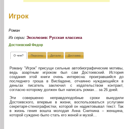
Игрок
Роман
Из серии:
Эксклюзив: Русская классика
Достоевский Федор
О чем?
Персоны
Детали
Доставка
Роману "Игрок" присущи сильные автобиографические мотивы,
ведь азартным игроком был сам Достоевский. История
создания этой книги очень интересна: проигравшийся до
последнего гроша в Висбадене, отчаянно нуждающийся в
деньгах писатель заключил с издательством контракт,
согласно которому должен был написать роман… за 26 дней.
Эти совершенно неправдоподобные сроки вынудили
Достоевского, впервые в жизни, воспользоваться услугами
секретаря-стенографистки, которой он надиктовывал текст. Так
в жизнь гения вошла молодая Анна Сниткина – женщина,
которой суждено было стать его женой и музой…