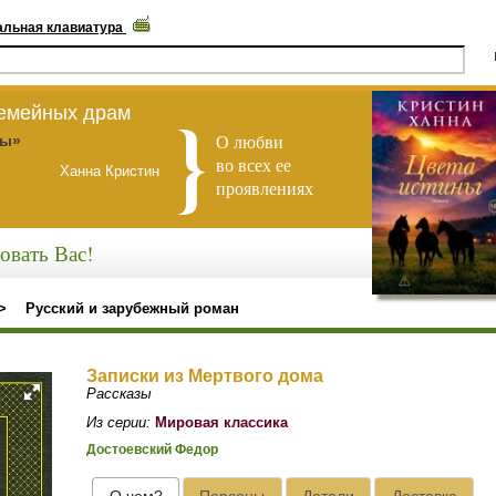
альная клавиатура
семейных драм
О любви
ны»
во всех ее
Ханна Кристин
проявлениях
овать Вас!
>
Русский и зарубежный роман
Записки из Мертвого дома
Рассказы
Из серии:
Мировая классика
Достоевский Федор
О чем?
Персоны
Детали
Доставка