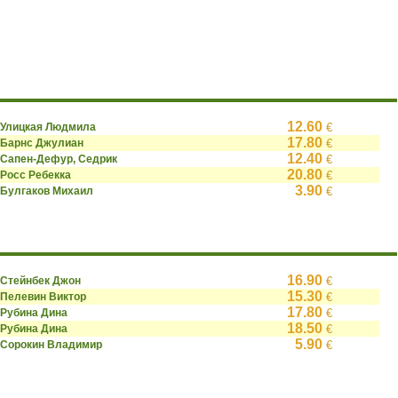
12.60
Улицкая Людмила
€
17.80
Барнс Джулиан
€
12.40
Сапен-Дефур, Седрик
€
20.80
Росс Ребекка
€
3.90
Булгаков Михаил
€
16.90
Стейнбек Джон
€
15.30
Пелевин Виктор
€
17.80
Рубина Дина
€
18.50
Рубина Дина
€
5.90
Сорокин Владимир
€