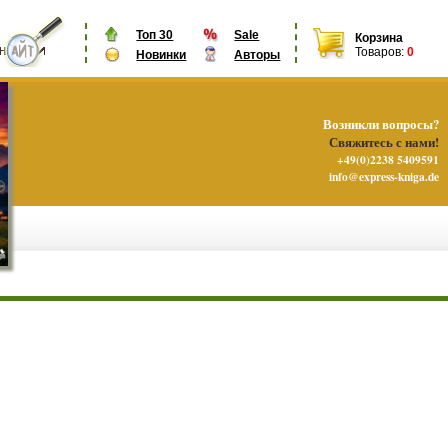
Топ 30
Sale
Корзина
Товаров:
0
Новинки
Авторы
Возникли вопросы?
Свяжитесь с нами!
+49(0)2238 5409591
info@express-kniga.de