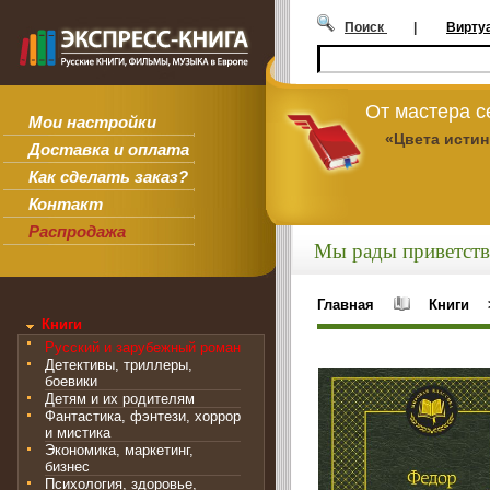
Поиск
|
Вирту
От мастера 
Мои настройки
«Цвета исти
Доставка и оплата
Как сделать заказ?
Контакт
Распродажа
Мы рады приветств
Главная
Книги
Книги
Русский и зарубежный роман
Детективы, триллеры,
боевики
Детям и их родителям
Фантастика, фэнтези, хоррор
и мистика
Экономика, маркетинг,
бизнес
Психология, здоровье,