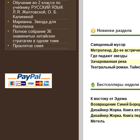
Обучение во 2 классе по
учебнику РУССКИЙ ЯЗЫК
Л.Я. Желтовской, О. Б.
Калининой
Марианна. Звезда для
Наполеона
Новинки раздела
Полное собрание 36
знаменитых китайских
стратагем в одном томе
Священный мусор
Проклятое семя
Метроленд. До ее встречи
Где падают звезды
Зачарованная река
Театральный роман. Тайн
Бестселлеры недели
К востоку от Эдема
Возвращение Синей Бор
Дизайнер Жорка. Книга вт
Дизайнер Жорка. Книга пе
Метель