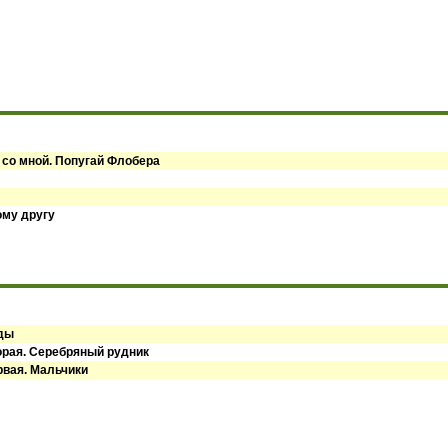
 со мной. Попугай Флобера
ому другу
оды
орая. Серебряный рудник
рвая. Мальчики