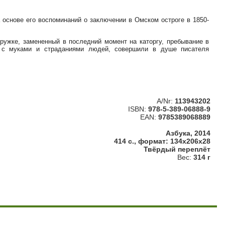
 основе его воспоминаний о заключении в Омском остроге в 1850-
кружке, замененный в последний момент на каторгу, пребывание в
о с муками и страданиями людей, совершили в душе писателя
A/Nr:
113943202
ISBN:
978-5-389-06888-9
EAN:
9785389068889
Азбука, 2014
414 с., формат: 134x206x28
Твёрдый переплёт
Вес:
314 г