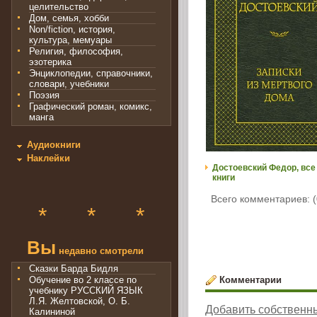
целительство
Дом, семья, хобби
Non/fiction, история,
культура, мемуары
Религия, философия,
эзотерика
Энциклопедии, справочники,
словари, учебники
Поэзия
Графический роман, комикс,
манга
Аудиокниги
Наклейки
Достоевский Федор, все
книги
Всего комментариев: (
*
*
*
Вы
недавно смотрели
Сказки Барда Бидля
Комментарии
Обучение во 2 классе по
учебнику РУССКИЙ ЯЗЫК
Л.Я. Желтовской, О. Б.
Добавить собственн
Калининой