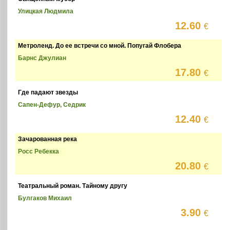
Улицкая Людмила
12.60
€
Метроленд. До ее встречи со мной. Попугай Флобера
Барнс Джулиан
17.80
€
Где падают звезды
Сапен-Дефур, Седрик
12.40
€
Зачарованная река
Росс Ребекка
20.80
€
Театральный роман. Тайному другу
Булгаков Михаил
3.90
€