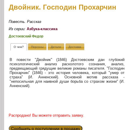
Двойник. Господин Прохарчин
Повесть. Рассказ
Из серии:
Азбука-классика
Достоевский Федор
О чем?
Персоны
Детали
Доставка
В повести "Двойник" (1846) Достоевским дан глубокий
психологический анализ расколотого сознания, анализ,
предвещающий грядущие великие романы писателя. "Господин
Прохарчин" (1846) - это история человека, который "умер от
страха" (И. Анненский). Основной мотив рассказа -
"непосильная для наивной души борьба со страхом жизни" (И.
Анненский).
Распродано! Вы можете отправить заявку.
Сообщить о поступлении в продажу