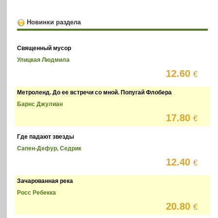
Новинки раздела
Священный мусор
Улицкая Людмила
12.60
€
Метроленд. До ее встречи со мной. Попугай Флобера
Барнс Джулиан
17.80
€
Где падают звезды
Сапен-Дефур, Седрик
12.40
€
Зачарованная река
Росс Ребекка
20.80
€