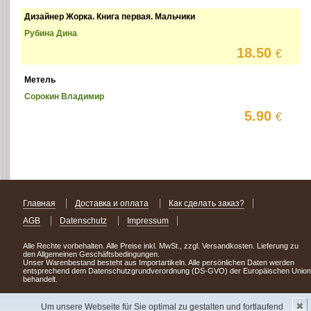
Дизайнер Жорка. Книга первая. Мальчики
Рубина Дина
18.50
€
Метель
Сорокин Владимир
5.90
€
Главная
Доставка и оплата
Как сделать заказ?
AGB
Datenschutz
Impressum
Alle Rechte vorbehalten. Alle Preise inkl. MwSt., zzgl. Versandkosten. Lieferung zu
den Allgemeinen Geschäftsbedingungen.
Unser Warenbestand besteht aus Importartikeln. Alle persönlichen Daten werden
entsprechend dem Datenschutzgrundverordnung (DS-GVO) der Europäischen Union
behandelt.
Сделав заказ сегодня, уже через день или два Вы можете стать обладателем
✖
НОВИНКИ из Германии
! Удачного поиска!
Um unsere Webseite für Sie optimal zu gestalten und fortlaufend