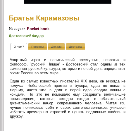
Братья Карамазовы
Из серии:
Pocket book
Достоевский Федор
О чем?
Персоны
Детали
Доставка
Азартный игрок и политический преступник, невротик и
философ, "русский Ницше" - Достоевский стал одним из тех
символов русской культуры, которые и по сей день определяют
облик России во всем мире.
Один из самых известных писателей XIX века, он никогда не
получал Нобелевской премии и Букера, едва не попал в
тюрьму, часто жил в долг и порой едва сводил концы с
концами. Но это не помешало ему создавать величайшие
произведения, которые сегодня входят в обязательный
джентльменский набор современного человека. Читая их,
лучше понимаешь себя и своих соотечественников, учишься
избегать чрезмерных страстей и ценить подлинные любовь и
дружбу.