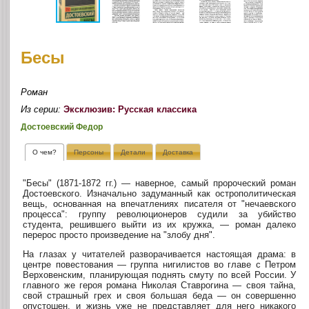
Бесы
Роман
Из серии:
Эксклюзив: Русская классика
Достоевский Федор
О чем?
Персоны
Детали
Доставка
"Бесы" (1871-1872 гг.) — наверное, самый пророческий роман
Достоевского. Изначально задуманный как острополитическая
вещь, основанная на впечатлениях писателя от "нечаевского
процесса": группу революционеров судили за убийство
студента, решившего выйти из их кружка, — роман далеко
перерос просто произведение на "злобу дня".
На глазах у читателей разворачивается настоящая драма: в
центре повестования — группа нигилистов во главе с Петром
Верховенским, планирующая поднять смуту по всей России. У
главного же героя романа Николая Ставрогина — своя тайна,
свой страшный грех и своя большая беда — он совершенно
опустошен, и жизнь уже не представляет для него никакого