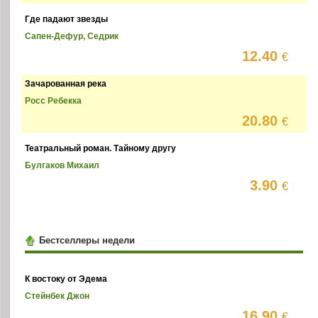
Где падают звезды
Сапен-Дефур, Седрик
12.40
€
Зачарованная река
Росс Ребекка
20.80
€
Театральный роман. Тайному другу
Булгаков Михаил
3.90
€
Бестселлеры недели
К востоку от Эдема
Стейнбек Джон
16.90
€