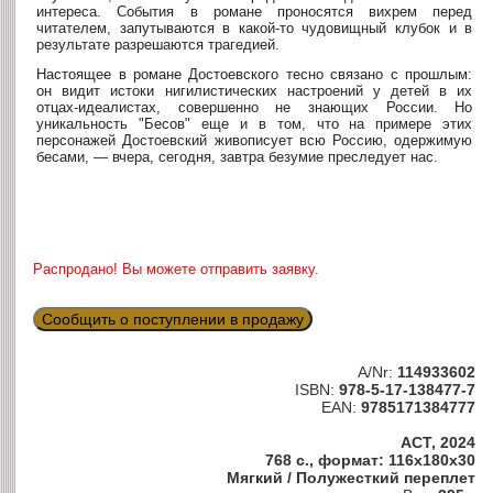
интереса. События в романе проносятся вихрем перед
читателем, запутываются в какой-то чудовищный клубок и в
результате разрешаются трагедией.
Настоящее в романе Достоевского тесно связано с прошлым:
он видит истоки нигилистических настроений у детей в их
отцах-идеалистах, совершенно не знающих России. Но
уникальность "Бесов" еще и в том, что на примере этих
персонажей Достоевский живописует всю Россию, одержимую
бесами, — вчера, сегодня, завтра безумие преследует нас.
Распродано! Вы можете отправить заявку.
Сообщить о поступлении в продажу
A/Nr:
114933602
ISBN:
978-5-17-138477-7
EAN:
9785171384777
АСТ, 2024
768 с., формат: 116x180x30
Мягкий / Полужесткий переплет