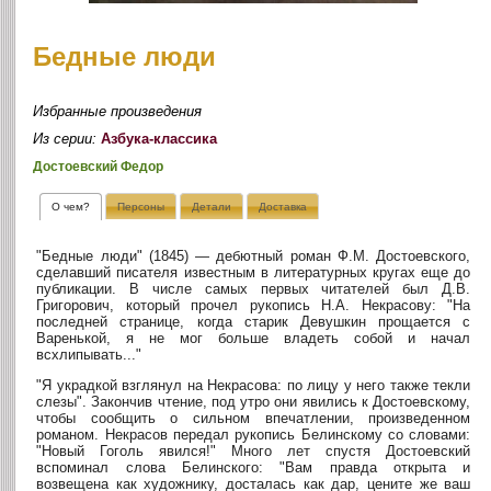
Бедные люди
Избранные произведения
Из серии:
Азбука-классика
Достоевский Федор
О чем?
Персоны
Детали
Доставка
"Бедные люди" (1845) — дебютный роман Ф.М. Достоевского,
сделавший писателя известным в литературных кругах еще до
публикации. В числе самых первых читателей был Д.В.
Григорович, который прочел рукопись Н.А. Некрасову: "На
последней странице, когда старик Девушкин прощается с
Варенькой, я не мог больше владеть собой и начал
всхлипывать..."
"Я украдкой взглянул на Некрасова: по лицу у него также текли
слезы". Закончив чтение, под утро они явились к Достоевскому,
чтобы сообщить о сильном впечатлении, произведенном
романом. Некрасов передал рукопись Белинскому со словами:
"Новый Гоголь явился!" Много лет спустя Достоевский
вспоминал слова Белинского: "Вам правда открыта и
возвещена как художнику, досталась как дар, цените же ваш