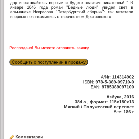
дар и оставайтесь верным и будете великим писателем!.." В
январе 1846 года роман "Бедные люди" увидел свет в
альманахе Некрасова "Петербургский сборник": так читатели
впервые познакомились с творчеством Достоевского.
Распродано! Вы можете отправить заявку.
Сообщить о поступлении в продажу
A/Nr:
114314902
ISBN:
978-5-389-09710-0
EAN:
9785389097100
Азбука, 2016
384 с., формат: 115x180x13
Мягкий / Полужесткий переплет
Вес:
186 г
Комментарии