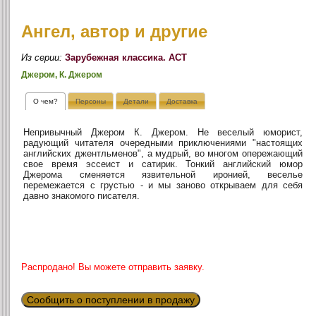
Ангел, автор и другие
Из серии:
Зарубежная классика. АСТ
Джером, К. Джером
О чем?
Персоны
Детали
Доставка
Непривычный Джером К. Джером. Не веселый юморист,
радующий читателя очередными приключениями "настоящих
английских джентльменов", а мудрый, во многом опережающий
свое время эссеист и сатирик. Тонкий английский юмор
Джерома сменяется язвительной иронией, веселье
перемежается с грустью - и мы заново открываем для себя
давно знакомого писателя.
Распродано! Вы можете отправить заявку.
Сообщить о поступлении в продажу