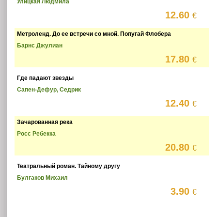
Улицкая Людмила
12.60
€
Метроленд. До ее встречи со мной. Попугай Флобера
Барнс Джулиан
17.80
€
Где падают звезды
Сапен-Дефур, Седрик
12.40
€
Зачарованная река
Росс Ребекка
20.80
€
Театральный роман. Тайному другу
Булгаков Михаил
3.90
€