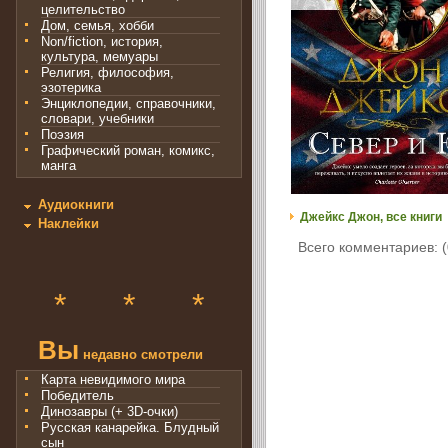
целительство
Дом, семья, хобби
Non/fiction, история,
культура, мемуары
Религия, философия,
эзотерика
Энциклопедии, справочники,
словари, учебники
Поэзия
Графический роман, комикс,
манга
Аудиокниги
Джейкс Джон, все книги
Наклейки
Всего комментариев: (
*
*
*
Вы
недавно смотрели
Карта невидимого мира
Победитель
Динозавры (+ 3D-очки)
Русская канарейка. Блудный
сын