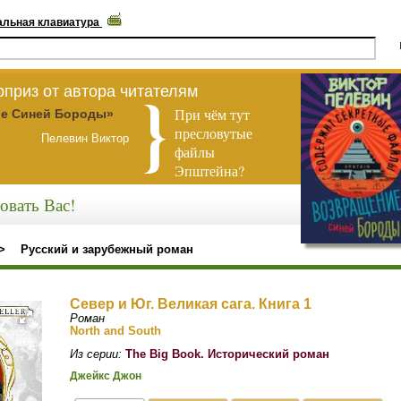
альная клавиатура
приз от автора читателям
При чём тут
е Синей Бороды»
пресловутые
Пелевин Виктор
файлы
Эпштейна?
овать Вас!
>
Русский и зарубежный роман
Север и Юг. Великая сага. Книга 1
Роман
North and South
Из серии:
The Big Book. Исторический роман
Джейкс Джон