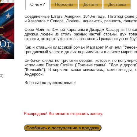
О чем?
Персоны
Детали
Доставка
Соединенные Штаты Америки. 1840-е годы. На этом фоне 
и Хазардов с Севера. Любовь, ненависть, ревность, фанат
Орри Мэйн из Южной Каролины и Джордж Хазард из Пенси
дружба людей из столь разных частей страны, дух това
страсти, которые уже готовы развязать Гражданскую войну
Как и ставший классикой роман Маргарет Митчелл "Унесе
грандиозный успех и до сих пор числится в списке мировы
Эй-би-си сняла по трилогии сериал, который по популярн
исполнили Патрик Суэйзи ("Грязные танцы", "Дом у дороги
"Коломбо"). В сериале также снимались, такие звезды,
Андерсон.
0)
Впервые на русском языке!
Распродано! Вы можете отправить заявку.
Сообщить о поступлении в продажу