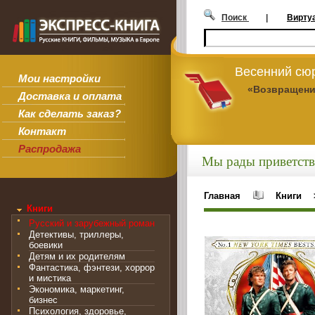
Поиск
|
Вирту
Весенний сюр
Мои настройки
«Возвращени
Доставка и оплата
Как сделать заказ?
Контакт
Распродажа
Мы рады приветств
Главная
Книги
Книги
Русский и зарубежный роман
Детективы, триллеры,
боевики
Детям и их родителям
Фантастика, фэнтези, хоррор
и мистика
Экономика, маркетинг,
бизнес
Психология, здоровье,