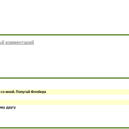
ый комментарий
 со мной. Попугай Флобера
ому другу