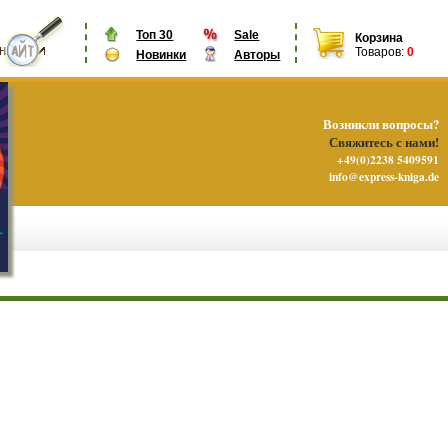
Топ 30
Sale
Корзина
Товаров:
0
Новинки
Авторы
Возникли вопросы?
Свяжитесь с нами!
+49(0)2238 5409591
info@express-kniga.de