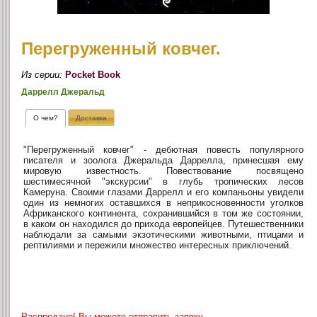
Перегруженный ковчег.
Из серии:
Pocket Book
Даррелл Джеральд
О чем?
Доставка
"Перегруженный ковчег" - дебютная повесть популярного
писателя и зоолога Джеральда Даррелла, принесшая ему
мировую известность. Повествование посвящено
шестимесячной "экскурсии" в глубь тропических лесов
Камеруна. Своими глазами Даррелл и его компаньоны увидели
один из немногих оставшихся в неприкосновенности уголков
Африканского континента, сохранившийся в том же состоянии,
в каком он находился до прихода европейцев. Путешественники
наблюдали за самыми экзотическими животными, птицами и
рептилиями и пережили множество интересных приключений.
Распродано! Вы можете отправить заявку.