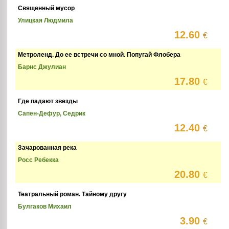
Священный мусор
Улицкая Людмила
12.60
€
Метроленд. До ее встречи со мной. Попугай Флобера
Барнс Джулиан
17.80
€
Где падают звезды
Сапен-Дефур, Седрик
12.40
€
Зачарованная река
Росс Ребекка
20.80
€
Театральный роман. Тайному другу
Булгаков Михаил
3.90
€