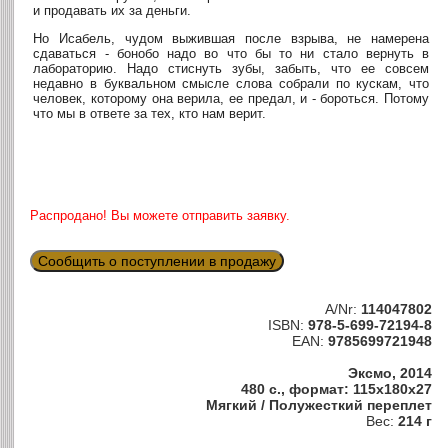
и продавать их за деньги.
Но Исабель, чудом выжившая после взрыва, не намерена
сдаваться - бонобо надо во что бы то ни стало вернуть в
лабораторию. Надо стиснуть зубы, забыть, что ее совсем
недавно в буквальном смысле слова собрали по кускам, что
человек, которому она верила, ее предал, и - бороться. Потому
что мы в ответе за тех, кто нам верит.
Распродано! Вы можете отправить заявку.
Сообщить о поступлении в продажу
A/Nr:
114047802
ISBN:
978-5-699-72194-8
EAN:
9785699721948
Эксмо, 2014
480 с., формат: 115x180x27
Мягкий / Полужесткий переплет
Вес:
214 г