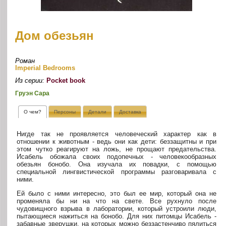
Дом обезьян
Роман
Imperial Bedrooms
Из серии:
Pocket book
Груэн Сара
О чем?
Персоны
Детали
Доставка
Нигде так не проявляется человеческий характер как в
отношении к животным - ведь они как дети: беззащитны и при
этом чутко реагируют на ложь, не прощают предательства.
Исабель обожала своих подопечных - человекообразных
обезьян бонобо. Она изучала их повадки, с помощью
специальной лингвистической программы разговаривала с
ними.
Ей было с ними интересно, это был ее мир, который она не
променяла бы ни на что на свете. Все рухнуло после
чудовищного взрыва в лаборатории, который устроили люди,
пытающиеся нажиться на бонобо. Для них питомцы Исабель -
забавные зверушки, на которых можно беззастенчиво пялиться