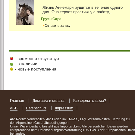
Жизнь Аннемари рушится в течение одного
дня. Она теряет престижную работу,...
Груэн Сара
Оставить заявку
- временно отсутствует
- в наличии
- новые поступления
Главная
Доставка и оплата
Как сделать заказ?
AGB
Datenschutz
Impressum
Alle Rechte vorbehalten. Alle Preise inkl. MwSt., zzgl. Versandkosten. Lieferung zu
den Allgemeinen Geschäftsbedingungen.
Unser Warenbestand besteht aus Importartikeln. Alle persönlichen Daten werden
entsprechend dem Datenschutzgrundverordnung (DS-GVO) der Europäischen Union
behandelt.