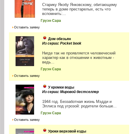
Старику Якобу Янковскому, обитающему
теперь в доме престарелых, есть что
вспомнить:...
Груэн Сара
Оставить заявку
Дом обезьян
Из серии: Pocket book
Нигде так не проявляется человеческий
характер как в отношении к животным -
ведь...
Груэн Сара
Оставить заявку
У кромки воды
Из серии: Мировой бестселлер
1944 год. Беззаботная жизнь Мэдди и
Эллиса под угрозой: родители больше...
Груэн Сара
Оставить заявку
Уроки верховой езды