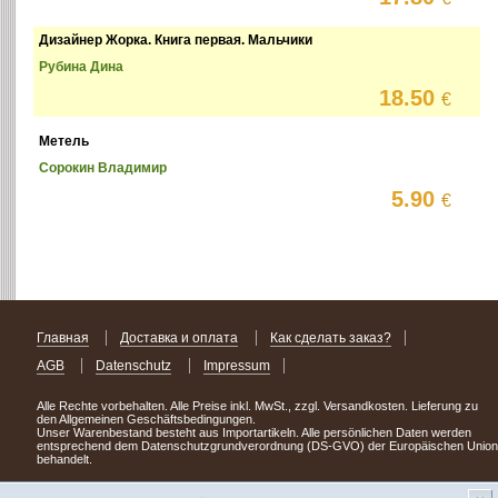
Дизайнер Жорка. Книга первая. Мальчики
Рубина Дина
18.50
€
Метель
Сорокин Владимир
5.90
€
Главная
Доставка и оплата
Как сделать заказ?
AGB
Datenschutz
Impressum
Alle Rechte vorbehalten. Alle Preise inkl. MwSt., zzgl. Versandkosten. Lieferung zu
den Allgemeinen Geschäftsbedingungen.
Unser Warenbestand besteht aus Importartikeln. Alle persönlichen Daten werden
entsprechend dem Datenschutzgrundverordnung (DS-GVO) der Europäischen Union
behandelt.
Сделав заказ сегодня, уже через день или два Вы можете стать обладателем