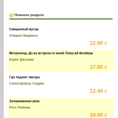
Новинки раздела
Священный мусор
Улицкая Людмила
12.60
€
Метроленд. До ее встречи со мной. Попугай Флобера
Барнс Джулиан
17.80
€
Где падают звезды
Сапен-Дефур, Седрик
12.40
€
Зачарованная река
Росс Ребекка
20.80
€