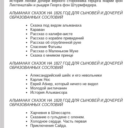
история любви дочери верного сторонника герцога Марии фон
Лихтенштайн и рыцаря Георга фон Штурмфедера.
АЛЬМАНАХ СКАЗОК НА 1826 ГОД ДЛЯ СЫНОВЕЙ И ДОЧЕРЕЙ
ОБРАЗОВАННЫХ СОСЛОВИЙ
Сказка под видом альманаха
Караван
Рассказ о калифе-аисте
Рассказ о корабле привидений
Рассказ об отрубленной руке
Спасение Фатьмы
Рассказ о Маленьком Муке
Сказка о мнимом принце
АЛЬМАНАХ СКАЗОК НА 1827 ГОД ДЛЯ СЫНОВЕЙ И ДОЧЕРЕЙ
ОБРАЗОВАННЫХ СОСЛОВИЙ
Александрийский шейх и его невольники
Карлик Нос
Еврей Абнер, который ничего не видел
Молодой англичанин
История Альмансора
АЛЬМАНАХ СКАЗОК НА 1828 ГОД ДЛЯ СЫНОВЕЙ И ДОЧЕРЕЙ
ОБРАЗОВАННЫХ СОСЛОВИЙ
Харчевня в Шпессарте.
Сказание о гульдене с оленем.
Холодное сердце. Часть первая
Приключения Сайда.