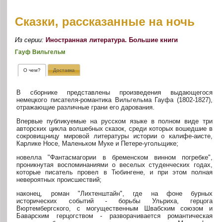
Сказки, рассказанные на ночь
Из серии:
Иностранная литература. Большие книги
Гауф Вильгельм
О чем?
Доставка
В сборнике представлены произведения выдающегося
немецкого писателя-романтика Вильгельма Гауфа (1802-1827),
отражающие различные грани его дарования.
Впервые публикуемые на русском языке в полном виде три
авторских цикла волшебных сказок, среди которых вошедшие в
сокровищницу мировой литературы истории о калифе-аисте,
Карлике Носе, Маленьком Муке и Петере-угольщике;
новелла "Фантасмагории в бременском винном погребке",
проникнутая воспоминаниями о веселых студенческих годах,
которые писатель провел в Тюбингене, и при этом полная
невероятных происшествий;
наконец, роман "Лихтенштайн", где на фоне бурных
исторических событий - борьбы Ульриха, герцога
Вюртембергского, с могущественным Швабским союзом и
Баварским герцогством - разворачивается романтическая