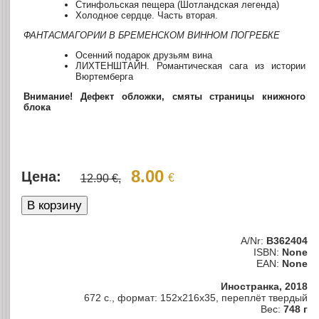
Стинфольская пещера (Шотландская легенда)
Холодное сердце. Часть вторая.
ФАНТАСМАГОРИИ В БРЕМЕНСКОМ ВИННОМ ПОГРЕБКЕ
Осенний подарок друзьям вина
ЛИХТЕНШТАЙН. Романтическая сага из истории
Вюртемберга
Внимание! Дефект обложки, смяты страницы книжного
блока
8.00
Цена:
€
12.90 €,
A/Nr:
B362404
ISBN:
None
EAN:
None
Иностранка, 2018
672 с., формат: 152x216x35, переплёт твердый
Вес:
748 г