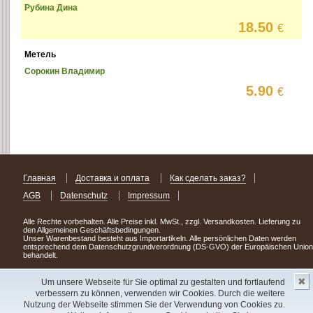
Рубина Дина
18.50
€
Метель
Сорокин Владимир
5.90
€
Главная
Доставка и оплата
Как сделать заказ?
AGB
Datenschutz
Impressum
Alle Rechte vorbehalten. Alle Preise inkl. MwSt., zzgl. Versandkosten. Lieferung zu
den Allgemeinen Geschäftsbedingungen.
Unser Warenbestand besteht aus Importartikeln. Alle persönlichen Daten werden
entsprechend dem Datenschutzgrundverordnung (DS-GVO) der Europäischen Union
behandelt.
Сделав заказ сегодня, уже через день или два Вы можете стать обладателем
✖
НОВИНКИ из Германии
! Удачного поиска!
Um unsere Webseite für Sie optimal zu gestalten und fortlaufend
verbessern zu können, verwenden wir Cookies. Durch die weitere
Copyright 2003 - 2023 © Express-Kniga
Nutzung der Webseite stimmen Sie der Verwendung von Cookies zu.
Разработка:
V.A.Vorobiev