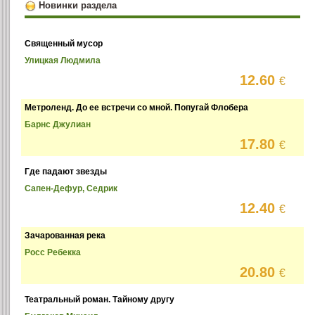
Новинки раздела
Священный мусор
Улицкая Людмила
12.60
€
Метроленд. До ее встречи со мной. Попугай Флобера
Барнс Джулиан
17.80
€
Где падают звезды
Сапен-Дефур, Седрик
12.40
€
Зачарованная река
Росс Ребекка
20.80
€
Театральный роман. Тайному другу