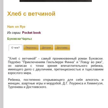
Хлеб с ветчиной
Ham on Rye
Из серии:
Pocket book
Буковски Чарльз
О чем?
Персоны
Детали
Доставка
"Хлеб с ветчиной" - самый проникновенный роман Буковски.
Подобно "Приключениям Гекльберри Финна" и "Ловцу во ржи",
он написан с точки зрения впечатлительного ребенка,
имеющего дело с двуличием, претенциозностью и тщеславием
взрослого мира.
Ребенка, постепенно открывающего для себя алкоголь и
женщин, азартные игры и мордобой, Д.Г. Лоуренса и Хемингуэя,
Тургенева и Достоевского.