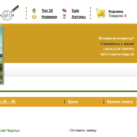
Топ 30
Sale
Корзина
Товаров:
0
Новинки
Авторы
Возникли вопросы?
Свяжитесь с нами!
+49(0)2238 5409591
info@express-kniga.de
 (А – Я)
Цена
Купить книгу
Оставить заявку
ски Чарльз