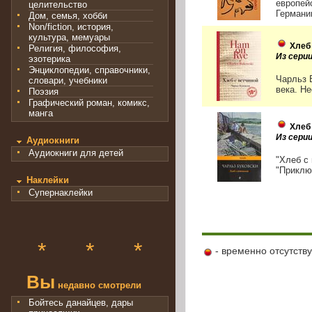
европей
целительство
Германи
Дом, семья, хобби
Non/fiction, история,
культура, мемуары
Хлеб
Религия, философия,
Из сери
эзотерика
Энциклопедии, справочники,
Чарльз 
словари, учебники
века. Н
Поэзия
Графический роман, комикс,
манга
Хлеб
Из серии
Аудиокниги
Аудиокниги для детей
"Хлеб с
"Приклю
Наклейки
Супернаклейки
*
*
*
- временно отсутств
Вы
недавно смотрели
Бойтесь данайцев, дары