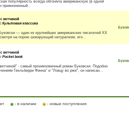
ская популярность всегда обгоняла американскую (в одной
и прижизненный...
 с ветчиной
и: Культовая классика
Буков
Буковски — один из крупнейших американских писателей ХХ
есмотря на порою шокирующий натурализм, его...
 с ветчиной
: Pocket book
Буков
 ветчиной" - самый проникновенный роман Буковски. Подобно
чениям Гекльберри Финна" и "Ловцу во ржи", он написан...
ует
- в наличии
- новые поступления