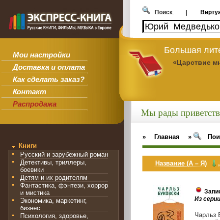
Поиск
|
Вирту
Большая лит
Мои настройки
«Царствие м
Доставка и оплата
Как сделать заказ?
Контакт
Распродажа
Мы рады приветств
»
Главная
»
Пои
Книги
Русский и зарубежный роман
Детективы, триллеры,
Название (А – Я)
боевики
Детям и их родителям
Фантастика, фэнтези, хоррор
Запи
и мистика
Из серии
Экономика, маркетинг,
бизнес
Чарльз 
Психология, здоровье,