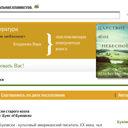
альная клавиатура
ература
ошеломляющая
не небесное»
невероятная
Богданова Вера
книга
овать Вас!
ск
,
Сортировать по дате поступления
Автор
ски старого козла
: Букс of Буковски
Буков
Буковски - культовый американский писатель XX века, чья