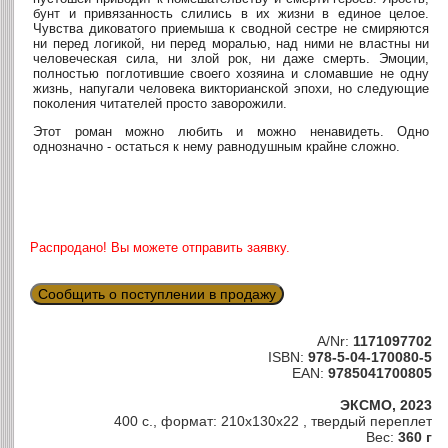
бунт и привязанность слились в их жизни в единое целое.
Чувства диковатого приемыша к сводной сестре не смиряются
ни перед логикой, ни перед моралью, над ними не властны ни
человеческая сила, ни злой рок, ни даже смерть. Эмоции,
полностью поглотившие своего хозяина и сломавшие не одну
жизнь, напугали человека викторианской эпохи, но следующие
поколения читателей просто заворожили.
Этот роман можно любить и можно ненавидеть. Одно
однозначно - остаться к нему равнодушным крайне сложно.
Распродано! Вы можете отправить заявку.
Сообщить о поступлении в продажу
A/Nr:
1171097702
ISBN:
978-5-04-170080-5
EAN:
9785041700805
ЭКСМО, 2023
400 с., формат: 210x130x22 , твердый переплет
Вес:
360 г