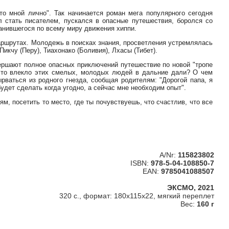
то мной лично". Так начинается роман мега популярного сегодня
л стать писателем, пускался в опасные путешествия, боролся со
анившегося по всему миру движения хиппи.
аршрутах. Молодежь в поисках знания, просветления устремлялась
икчу (Перу), Тиахонако (Боливия), Лхасы (Тибет).
ершают полное опасных приключений путешествие по новой "тропе
 Что влекло этих смелых, молодых людей в дальние дали? О чем
рваться из родного гнезда, сообщая родителям: "Дорогой папа, я
удет сделать когда угодно, а сейчас мне необходим опыт".
м, посетить то место, где ты почувствуешь, что счастлив, что все
A/Nr:
115823802
ISBN:
978-5-04-108850-7
EAN:
9785041088507
ЭКСМО, 2021
320 с., формат: 180x115x22, мягкий переплет
Вес:
160 г