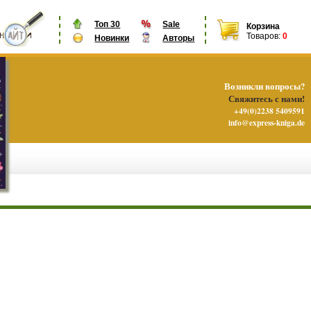
Топ 30
Sale
Корзина
Товаров:
0
Новинки
Авторы
Возникли вопросы?
Свяжитесь с нами!
+49(0)2238 5409591
info@express-kniga.de