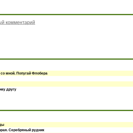
ый комментарий
 со мной. Попугай Флобера
ому другу
оды
орая. Серебряный рудник