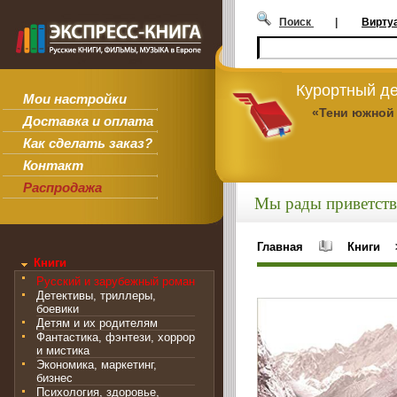
Поиск
|
Вирту
Курортный де
Мои настройки
«Тени южной
Доставка и оплата
Как сделать заказ?
Контакт
Распродажа
Мы рады приветств
Главная
Книги
Книги
Русский и зарубежный роман
Детективы, триллеры,
боевики
Детям и их родителям
Фантастика, фэнтези, хоррор
и мистика
Экономика, маркетинг,
бизнес
Психология, здоровье,