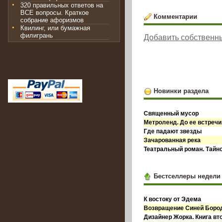
320 правильных ответов на
ВСЕ вопросы. Краткое
Комментарии
собрание афоризмов
Квилинг, или бумажная
филигрань
Добавить собственн
Новинки раздела
Священный мусор
Метроленд. До ее встречи
Где падают звезды
Зачарованная река
Театральный роман. Тайн
Бестселлеры недели
К востоку от Эдема
Возвращение Синей Бор
Дизайнер Жорка. Книга вт