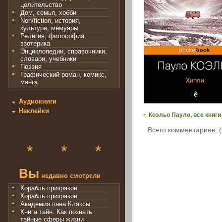
целительство
Дом, семья, хобби
Non/fiction, история,
культура, мемуары
Религия, философия,
эзотерика
Энциклопедии, справочники,
словари, учебники
Поэзия
Графический роман, комикс,
манга
Аудиокниги
Наклейки
Коэльо Пауло, все книги
Всего комментариев: (
*
*
*
Вы
недавно смотрели
Корабль призраков
Корабль призраков
Академия пана Кляксы
Книга тайн. Как познать
тайные сферы жизни