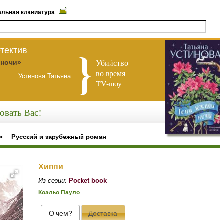
альная клавиатура
тектив
Убийство
 ночи»
во время
Устинова Татьяна
TV-шоу
овать Вас!
>
Русский и зарубежный роман
Хиппи
Из серии:
Pocket book
Коэльо Пауло
О чем?
Доставка