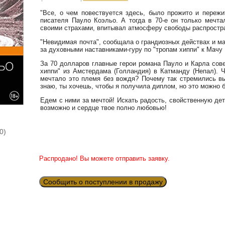
"Все, о чем повествуется здесь, было прожито и пережи
писателя Пауло Коэльо. А тогда в 70-е он только мечта
своими страхами, впитывал атмосферу свободы распростр
"Невидимая почта", сообщала о грандиозных действах и м
за духовными наставниками-гуру по "тропам хиппи" к Мачу П
За 70 долларов главные герои романа Пауло и Карла сов
хиппи" из Амстердама (Голландия) в Катманду (Непал).
мечтало это племя без вождя? Почему так стремились вы
знаю, ты хочешь, чтобы я получила диплом, но это можно б
Едем с ними за мечтой! Искать радость, свойственную детя
возможно и сердце твое полно любовью!
0)
Распродано! Вы можете отправить заявку.
Сообщить о поступлении в продажу