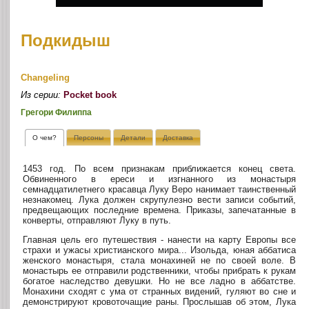
Подкидыш
Changeling
Из серии:
Pocket book
Грегори Филиппа
О чем?
Персоны
Детали
Доставка
1453 год. По всем признакам приближается конец света.
Обвиненного в ереси и изгнанного из монастыря
семнадцатилетнего красавца Луку Веро нанимает таинственный
незнакомец. Лука должен скрупулезно вести записи событий,
предвещающих последние времена. Приказы, запечатанные в
конверты, отправляют Луку в путь.
Главная цель его путешествия - нанести на карту Европы все
страхи и ужасы христианского мира... Изольда, юная аббатиса
женского монастыря, стала монахиней не по своей воле. В
монастырь ее отправили родственники, чтобы прибрать к рукам
богатое наследство девушки. Но не все ладно в аббатстве.
Монахини сходят с ума от странных видений, гуляют во сне и
демонстрируют кровоточащие раны. Прослышав об этом, Лука