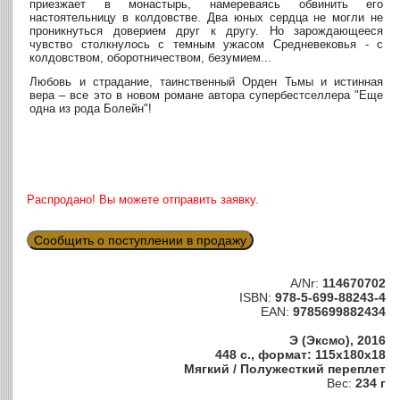
приезжает в монастырь, намереваясь обвинить его
настоятельницу в колдовстве. Два юных сердца не могли не
проникнуться доверием друг к другу. Но зарождающееся
чувство столкнулось с темным ужасом Средневековья - с
колдовством, оборотничеством, безумием...
Любовь и страдание, таинственный Орден Тьмы и истинная
вера – все это в новом романе автора супербестселлера "Еще
одна из рода Болейн"!
Распродано! Вы можете отправить заявку.
Сообщить о поступлении в продажу
A/Nr:
114670702
ISBN:
978-5-699-88243-4
EAN:
9785699882434
Э (Эксмо), 2016
448 с., формат: 115x180x18
Мягкий / Полужесткий переплет
Вес:
234 г