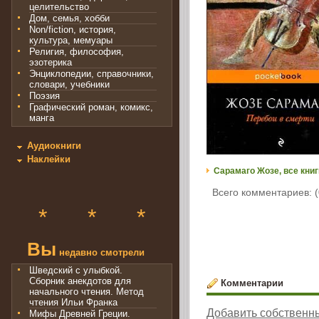
целительство
Дом, семья, хобби
Non/fiction, история,
культура, мемуары
Религия, философия,
эзотерика
Энциклопедии, справочники,
словари, учебники
Поэзия
Графический роман, комикс,
манга
Аудиокниги
Наклейки
Сарамаго Жозе, все книг
Всего комментариев: (
*
*
*
Вы
недавно смотрели
Шведский с улыбкой.
Сборник анекдотов для
Комментарии
начального чтения. Метод
чтения Ильи Франка
Добавить собственн
Мифы Древней Греции.