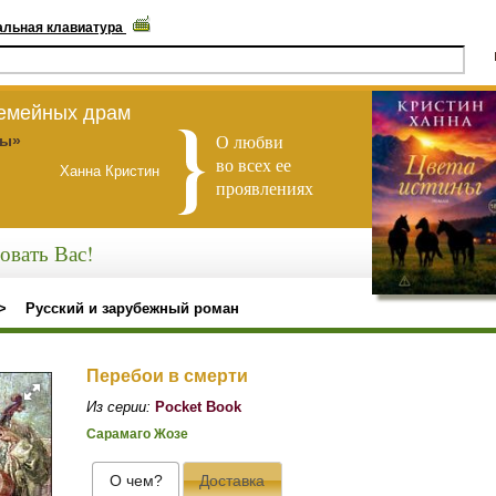
альная клавиатура
семейных драм
О любви
ны»
во всех ее
Ханна Кристин
проявлениях
овать Вас!
>
Русский и зарубежный роман
Перебои в смерти
Из серии:
Pocket Book
Сарамаго Жозе
О чем?
Доставка