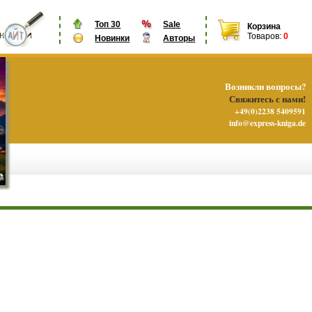
Топ 30
Sale
Корзина
Товаров:
0
Новинки
Авторы
Возникли вопросы?
Свяжитесь с нами!
+49(0)2238 5409591
info@express-kniga.de