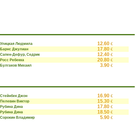
12.60
Улицкая Людмила
€
17.80
Барнс Джулиан
€
12.40
Сапен-Дефур, Седрик
€
20.80
Росс Ребекка
€
3.90
Булгаков Михаил
€
16.90
Стейнбек Джон
€
15.30
Пелевин Виктор
€
17.80
Рубина Дина
€
18.50
Рубина Дина
€
5.90
Сорокин Владимир
€