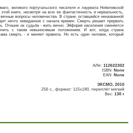
маго, великого португальского писателя и лауреата Нобелевской
 этой книге, несмотря на всю ее фантастичность и нереальность,
вечные вопросы человечества. В стране, оставшейся неназванной
одит нечто невиданное с начала времен. Смерть решает прервать
ть. Отныне их судьба - жить вечно. Эйфория населения сменяется
нчить с таким невыносимым положением. И вот, когда страна
сама смерть - и меняет правила. Но есть один человек, который
A/Nr:
112622302
ISBN:
None
EAN:
None
ЭКСМО, 2010
256 с., формат: 115х180, переплёт мягкий
Вес:
130 г