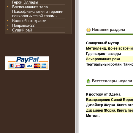
Герои Эллады
Воспоминания тела.
Психофизиология и терапия
психологической травмы
Волшебные краски
Поправка-22
Новинки раздела
Сущий рай
Священный мусор
Метроленд. До ее встречи
Где падают звезды
Зачарованная река
Театральный роман. Тайн
Бестселлеры недели
К востоку от Эдема
Возвращение Синей Бор
Дизайнер Жорка. Книга вт
Дизайнер Жорка. Книга пе
Метель