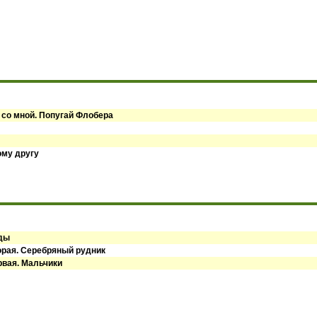
 со мной. Попугай Флобера
ому другу
оды
орая. Серебряный рудник
рвая. Мальчики