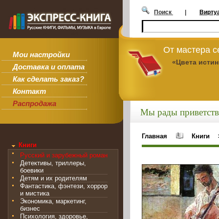
Поиск
|
Вирту
От мастера 
Мои настройки
«Цвета исти
Доставка и оплата
Как сделать заказ?
Контакт
Распродажа
Мы рады приветств
Главная
Книги
Книги
Русский и зарубежный роман
Детективы, триллеры,
боевики
Детям и их родителям
Фантастика, фэнтези, хоррор
и мистика
Экономика, маркетинг,
бизнес
Психология, здоровье,