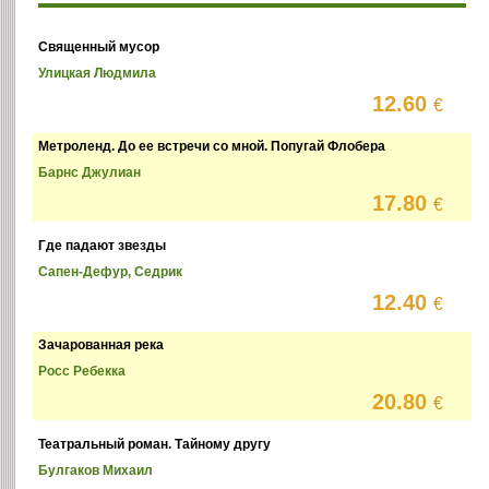
Священный мусор
Улицкая Людмила
12.60
€
Метроленд. До ее встречи со мной. Попугай Флобера
Барнс Джулиан
17.80
€
Где падают звезды
Сапен-Дефур, Седрик
12.40
€
Зачарованная река
Росс Ребекка
20.80
€
Театральный роман. Тайному другу
Булгаков Михаил