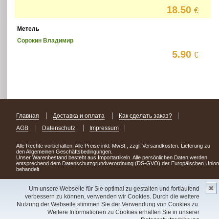
18.50
€
Метель
Сорокин Владимир
5.90
€
Главная
Доставка и оплата
Как сделать заказ?
AGB
Datenschutz
Impressum
Alle Rechte vorbehalten. Alle Preise inkl. MwSt., zzgl. Versandkosten. Lieferung zu
den Allgemeinen Geschäftsbedingungen.
Unser Warenbestand besteht aus Importartikeln. Alle persönlichen Daten werden
entsprechend dem Datenschutzgrundverordnung (DS-GVO) der Europäischen Union
behandelt.
Сделав заказ сегодня, уже через день или два Вы можете стать обладателем
✖
НОВИНКИ из Германии
! Удачного поиска!
Um unsere Webseite für Sie optimal zu gestalten und fortlaufend
verbessern zu können, verwenden wir Cookies. Durch die weitere
Copyright 2003 - 2023 © Express-Kniga
Nutzung der Webseite stimmen Sie der Verwendung von Cookies zu.
Разработка:
V.A.Vorobiev
Weitere Informationen zu Cookies erhalten Sie in unserer