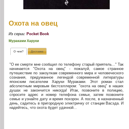
Охота на овец
Из серии:
Pocket Book
Мураками Харуки
О чем?
Доставка
"О ее смерти мне сообщил по телефону старый приятель..." Так
начинается "Охота на овец" - пожалуй, самое странное
путешествие по закоулкам современного мира и человеческого
сознания, придуманное легендой современной литературы
японским писателем Харуки Мураками. Этот роман стал
абсолютным мировым бестселлером: "охота на овец" в наших
душах не закончится никогда! Итак, позвоните в полицию,
спросите адрес и номер телефона семьи, затем позвоните
семье и узнайте дату и время похорон. А после, в назначенный
день, садитесь в пригородную электричку от станции Васэда. И
надейтесь, что охота будет удачной...