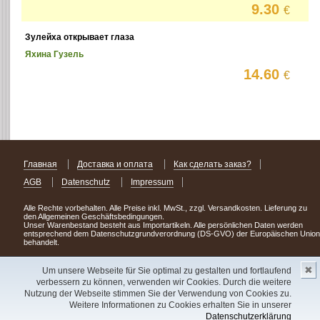
9.30
€
Зулейха открывает глаза
Яхина Гузель
14.60
€
Главная
Доставка и оплата
Как сделать заказ?
AGB
Datenschutz
Impressum
Alle Rechte vorbehalten. Alle Preise inkl. MwSt., zzgl. Versandkosten. Lieferung zu
den Allgemeinen Geschäftsbedingungen.
Unser Warenbestand besteht aus Importartikeln. Alle persönlichen Daten werden
entsprechend dem Datenschutzgrundverordnung (DS-GVO) der Europäischen Union
behandelt.
Сделав заказ сегодня, уже через день или два Вы можете стать обладателем
✖
НОВИНКИ из Германии
! Удачного поиска!
Um unsere Webseite für Sie optimal zu gestalten und fortlaufend
verbessern zu können, verwenden wir Cookies. Durch die weitere
Copyright 2003 - 2023 © Express-Kniga
Nutzung der Webseite stimmen Sie der Verwendung von Cookies zu.
Разработка:
V.A.Vorobiev
Weitere Informationen zu Cookies erhalten Sie in unserer
Datenschutzerklärung