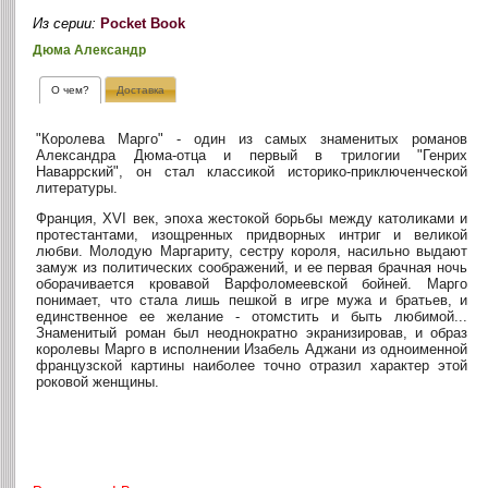
Из серии:
Pocket Book
Дюма Александр
О чем?
Доставка
"Королева Марго" - один из самых знаменитых романов
Александра Дюма-отца и первый в трилогии "Генрих
Наваррский", он стал классикой историко-приключенческой
литературы.
Франция, XVI век, эпоха жестокой борьбы между католиками и
протестантами, изощренных придворных интриг и великой
любви. Молодую Маргариту, сестру короля, насильно выдают
замуж из политических соображений, и ее первая брачная ночь
оборачивается кровавой Варфоломеевской бойней. Марго
понимает, что стала лишь пешкой в игре мужа и братьев, и
единственное ее желание - отомстить и быть любимой...
Знаменитый роман был неоднократно экранизировав, и образ
королевы Марго в исполнении Изабель Аджани из одноименной
французской картины наиболее точно отразил характер этой
роковой женщины.