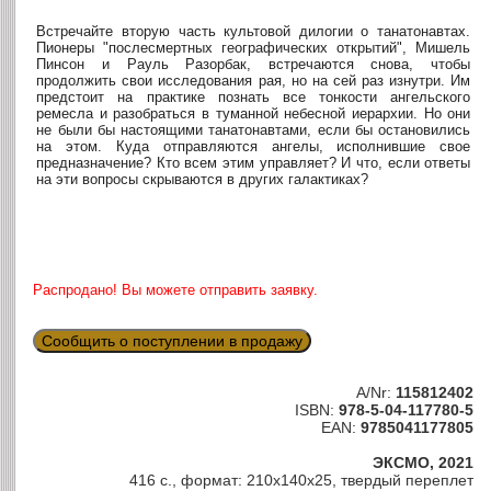
Встречайте вторую часть культовой дилогии о танатонавтах.
Пионеры "послесмертных географических открытий", Мишель
Пинсон и Рауль Разорбак, встречаются снова, чтобы
продолжить свои исследования рая, но на сей раз изнутри. Им
предстоит на практике познать все тонкости ангельского
ремесла и разобраться в туманной небесной иерархии. Но они
не были бы настоящими танатонавтами, если бы остановились
на этом. Куда отправляются ангелы, исполнившие свое
предназначение? Кто всем этим управляет? И что, если ответы
на эти вопросы скрываются в других галактиках?
Распродано! Вы можете отправить заявку.
Сообщить о поступлении в продажу
A/Nr:
115812402
ISBN:
978-5-04-117780-5
EAN:
9785041177805
ЭКСМО, 2021
416 с., формат: 210x140x25, твердый переплет