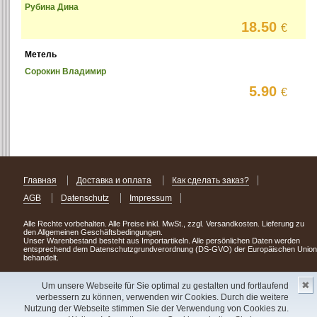
Рубина Дина
18.50
€
Метель
Сорокин Владимир
5.90
€
Главная
Доставка и оплата
Как сделать заказ?
AGB
Datenschutz
Impressum
Alle Rechte vorbehalten. Alle Preise inkl. MwSt., zzgl. Versandkosten. Lieferung zu
den Allgemeinen Geschäftsbedingungen.
Unser Warenbestand besteht aus Importartikeln. Alle persönlichen Daten werden
entsprechend dem Datenschutzgrundverordnung (DS-GVO) der Europäischen Union
behandelt.
Сделав заказ сегодня, уже через день или два Вы можете стать обладателем
✖
НОВИНКИ из Германии
! Удачного поиска!
Um unsere Webseite für Sie optimal zu gestalten und fortlaufend
verbessern zu können, verwenden wir Cookies. Durch die weitere
Copyright 2003 - 2023 © Express-Kniga
Nutzung der Webseite stimmen Sie der Verwendung von Cookies zu.
Разработка:
V.A.Vorobiev