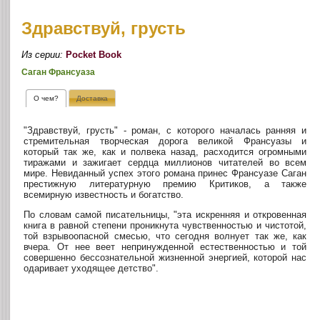
Здравствуй, грусть
Из серии:
Pocket Book
Саган Франсуаза
О чем?
Доставка
"Здравствуй, грусть" - роман, с которого началась ранняя и
стремительная творческая дорога великой Франсуазы и
который так же, как и полвека назад, расходится огромными
тиражами и зажигает сердца миллионов читателей во всем
мире. Невиданный успех этого романа принес Франсуазе Саган
престижную литературную премию Критиков, а также
всемирную известность и богатство.
По словам самой писательницы, "эта искренняя и откровенная
книга в равной степени проникнута чувственностью и чистотой,
той взрывоопасной смесью, что сегодня волнует так же, как
вчера. От нее веет непринужденной естественностью и той
совершенно бессознательной жизненной энергией, которой нас
одаривает уходящее детство".