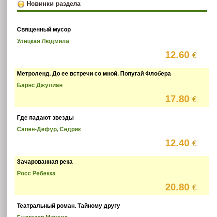
Новинки раздела
Священный мусор
Улицкая Людмила
12.60
€
Метроленд. До ее встречи со мной. Попугай Флобера
Барнс Джулиан
17.80
€
Где падают звезды
Сапен-Дефур, Седрик
12.40
€
Зачарованная река
Росс Ребекка
20.80
€
Театральный роман. Тайному другу