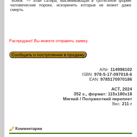
"Бобок" — злая сатира, высмеивающая в гротескной форме
человеческие пороки, искоренить которые не может даже
смерть.
Распродано! Вы можете отправить заявку.
Сообщить о поступлении в продажу
A/Nr:
114998102
ISBN:
978-5-17-097018-6
EAN:
9785170970186
АСТ, 2024
352 с., формат: 115x180x18
Мягкий / Полужесткий переплет
Вес:
211 г
Комментарии