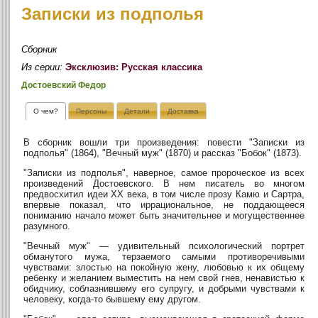
Записки из подполья
Сборник
Из серии:
Эксклюзив: Русская классика
Достоевский Федор
О чем?
Персоны
Детали
Доставка
В сборник вошли три произведения: повести "Записки из
подполья" (1864), "Вечный муж" (1870) и рассказ "Бобок" (1873).
"Записки из подполья", наверное, самое пророческое из всех
произведений Достоевского. В нем писатель во многом
предвосхитил идеи ХХ века, в том числе прозу Камю и Сартра,
впервые показал, что иррациональное, не поддающееся
пониманию начало может быть значительнее и могущественнее
разумного.
"Вечный муж" — удивительный психологический портрет
обманутого мужа, терзаемого самыми противоречивыми
чувствами: злостью на покойную жену, любовью к их общему
ребенку и желанием выместить на нем свой гнев, ненавистью к
обидчику, соблазнившему его супругу, и добрыми чувствами к
человеку, когда-то бывшему ему другом.