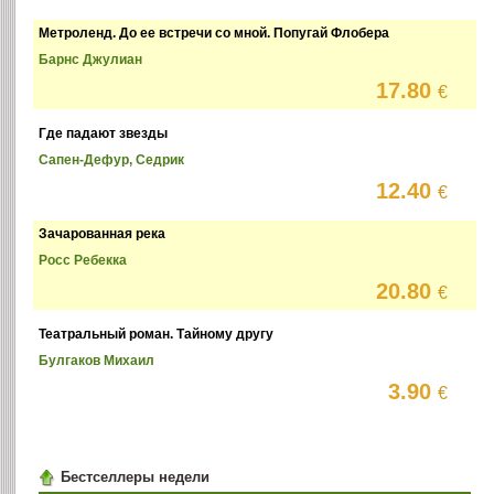
Метроленд. До ее встречи со мной. Попугай Флобера
Барнс Джулиан
17.80
€
Где падают звезды
Сапен-Дефур, Седрик
12.40
€
Зачарованная река
Росс Ребекка
20.80
€
Театральный роман. Тайному другу
Булгаков Михаил
3.90
€
Бестселлеры недели