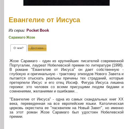
Евангелие от Иисуса
Из серии:
Pocket Book
Сарамаго Жозе
О чем?
Доставка
Жозе Сарамаго - один из крупнейших писателей современной
Португалии, лауреат Нобелевской премии по литературе (1998).
В романе "Евангелие от Иисуса" он дает собственную -
глубокую и оригинальную - трактовку эпизодов Нового Завета и
пытается отыскать реальны причины тех страданий, которые
претерпели Иисус и его отец Иосиф. Фигура Иисуса лишена
героики: это человек со всеми присущими людям бедами и
сомнениями, желаниями и ошибками...
"Евангелие от Иисуса" - одна из самых скандальных книг XX
века, переведенная на все европейские языки. Католическая
церковь окрестила ее "пасквилем на Новый Завет", но именно
за этот роман Жозе Сарамаго был удостоен Нобелевской
премии.