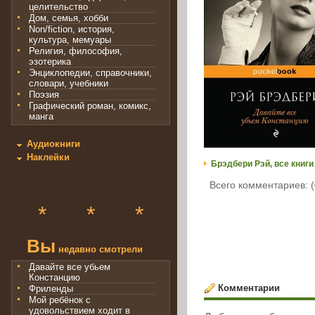
целительство
Дом, семья, хобби
Non/fiction, история,
культура, мемуары
Религия, философия,
эзотерика
Энциклопедии, справочники,
словари, учебники
Поэзия
Графический роман, комикс,
манга
Аудиокниги
Наклейки
Брэдбери Рэй, все книги
Всего комментариев: (
*
*
*
Вы
недавно смотрели
Давайте все убьем
Констанцию
Комментарии
Фриленды
Мой ребёнок с
удовольствием ходит в