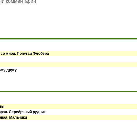
ый комментарий
 со мной. Попугай Флобера
ому другу
оды
орая. Серебряный рудник
рвая. Мальчики