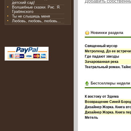
Добавить собственн
детский сад!
Волшебные сказки. Рис. Я.
Грабянского
Ты не слышишь меня
Любовь, любовь, любовь...
Новинки раздела
Священный мусор
Метроленд. До ее встречи
Где падают звезды
Зачарованная река
Театральный роман. Тайн
Бестселлеры недели
К востоку от Эдема
Возвращение Синей Бор
Дизайнер Жорка. Книга вт
Дизайнер Жорка. Книга пе
Метель