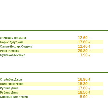
12.60
Улицкая Людмила
€
17.80
Барнс Джулиан
€
12.40
Сапен-Дефур, Седрик
€
20.80
Росс Ребекка
€
3.90
Булгаков Михаил
€
16.90
Стейнбек Джон
€
15.30
Пелевин Виктор
€
17.80
Рубина Дина
€
18.50
Рубина Дина
€
5.90
Сорокин Владимир
€