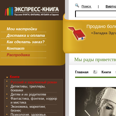
Поиск
|
Вирту
Продано боле
Мои настройки
«Загадка Эдг
Доставка и оплата
Как сделать заказ?
Контакт
Распродажа
Мы рады приветств
Главная
Книги
Книги
Русский и зарубежный роман
Детективы, триллеры,
боевики
Детям и их родителям
Фантастика, фэнтези, хоррор
и мистика
Экономика, маркетинг,
бизнес
Психология, здоровье,