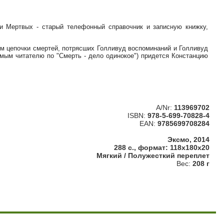
ги Мертвых - старый телефонный справочник и записную книжку,
им цепочки смертей, потрясших Голливуд воспоминаний и Голливуд
омым читателю по "Смерть - дело одинокое") придется Констанцию
A/Nr:
113969702
ISBN:
978-5-699-70828-4
EAN:
9785699708284
Эксмо, 2014
288 с., формат: 118x180x20
Мягкий / Полужесткий переплет
Вес:
208 г