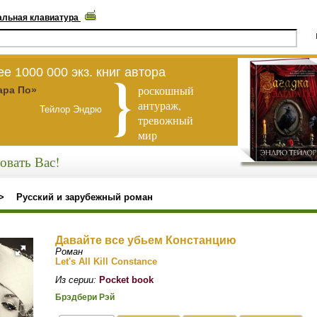
альная клавиатура
е 1000 000 экз. книг автора
роскошный
ара По»
антураж,
Тейлор Эндрю
тревожный
мир
овать Вас!
>
Русский и зарубежный роман
Давайте все убьем Констанцию
Роман
Let's All Kill Constance
Из серии:
Pocket book
Брэдбери Рэй