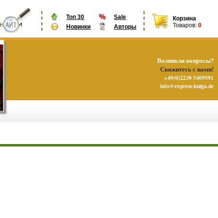
Топ 30
Sale
Корзина
Товаров:
0
Новинки
Авторы
Возникли вопросы?
Свяжитесь с нами!
+49(0)2238 5409591
info@express-kniga.de