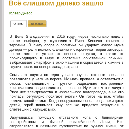
Всё слишком далеко зашло
Уолтер Джесс
О чем?
Доставка
В День благодарения в 2016 году, через несколько недель
после выборов, у журналиста Риса Кинника кончается
терпение. В пылу спора о политике он ударяет нового мужа
дочери — религиозного фанатика и сторонника теорий заговора,
после чего, в ужасе от своего поступка, а также от
происходящего в мире и состояния собственной психики,
выбрасывает смартфон в окно машины и скрывается в хижине в
глухих лесах на северо-западе страны.
Семь лет спустя он едва узнает внуков, которые внезапно
появляются у него на пороге. Их мать пропала, а оставаться с
отцом, связавшимся с группой радикально настроенных
христианских националистов, — опасно. Ну и что, что в лачуге
Риса нет электричества и нормального водопровода, а на его
припасы регулярно посягают еноты? Он готов на все, чтобы
помочь своей семье. Когда вооруженные ополченцы похищают
детей, герой понимает: ему все же придется вернуться в
слетевший с катушек мир.
Заручившись помощью отставного копа с биполярным
расстройством и бывшей возлюбленной Люси, Рис
отправляется в безумное путешествие по руинам жизни, от