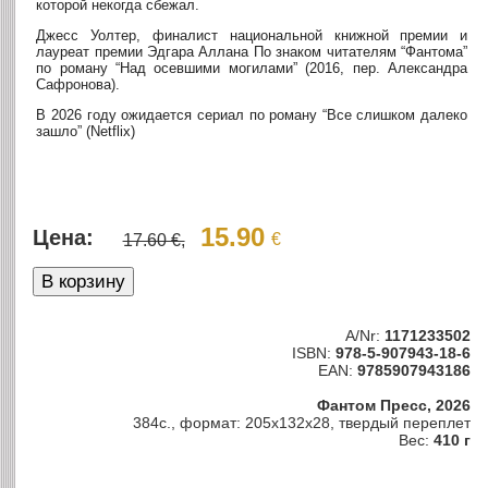
которой некогда сбежал.
Джесс Уолтер, финалист национальной книжной премии и
лауреат премии Эдгара Аллана По знаком читателям “Фантома”
по роману “Над осевшими могилами” (2016, пер. Александра
Сафронова).
В 2026 году ожидается сериал по роману “Все слишком далеко
зашло” (Netflix)
15.90
Цена:
€
17.60 €,
A/Nr:
1171233502
ISBN:
978-5-907943-18-6
EAN:
9785907943186
Фантом Пресс, 2026
384с., формат: 205x132x28, твердый переплет
Вес:
410 г