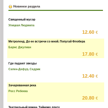
Новинки раздела
Священный мусор
Улицкая Людмила
12.60
€
Метроленд. До ее встречи со мной. Попугай Флобера
Барнс Джулиан
17.80
€
Где падают звезды
Сапен-Дефур, Седрик
12.40
€
Зачарованная река
Росс Ребекка
20.80
€
Театральный роман. Тайному другу