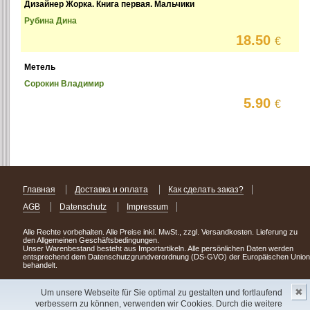
Дизайнер Жорка. Книга первая. Мальчики
Рубина Дина
18.50
€
Метель
Сорокин Владимир
5.90
€
Главная
Доставка и оплата
Как сделать заказ?
AGB
Datenschutz
Impressum
Alle Rechte vorbehalten. Alle Preise inkl. MwSt., zzgl. Versandkosten. Lieferung zu
den Allgemeinen Geschäftsbedingungen.
Unser Warenbestand besteht aus Importartikeln. Alle persönlichen Daten werden
entsprechend dem Datenschutzgrundverordnung (DS-GVO) der Europäischen Union
behandelt.
Сделав заказ сегодня, уже через день или два Вы можете стать обладателем
✖
НОВИНКИ из Германии
! Удачного поиска!
Um unsere Webseite für Sie optimal zu gestalten und fortlaufend
verbessern zu können, verwenden wir Cookies. Durch die weitere