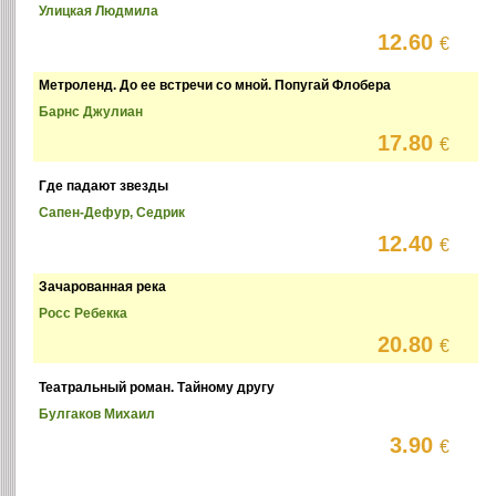
Улицкая Людмила
12.60
€
Метроленд. До ее встречи со мной. Попугай Флобера
Барнс Джулиан
17.80
€
Где падают звезды
Сапен-Дефур, Седрик
12.40
€
Зачарованная река
Росс Ребекка
20.80
€
Театральный роман. Тайному другу
Булгаков Михаил
3.90
€