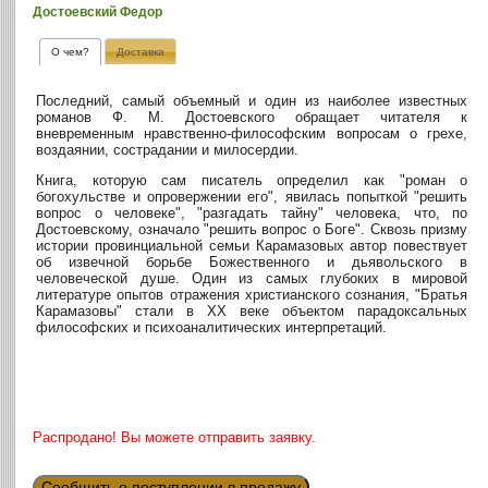
Достоевский Федор
О чем?
Доставка
Последний, самый объемный и один из наиболее известных
романов Ф. М. Достоевского обращает читателя к
вневременным нравственно-философским вопросам о грехе,
воздаянии, сострадании и милосердии.
Книга, которую сам писатель определил как "роман о
богохульстве и опровержении его", явилась попыткой "решить
вопрос о человеке", "разгадать тайну" человека, что, по
Достоевскому, означало "решить вопрос о Боге". Сквозь призму
истории провинциальной семьи Карамазовых автор повествует
об извечной борьбе Божественного и дьявольского в
человеческой душе. Один из самых глубоких в мировой
литературе опытов отражения христианского сознания, "Братья
Карамазовы" стали в ХХ веке объектом парадоксальных
философских и психоаналитических интерпретаций.
Распродано! Вы можете отправить заявку.
Сообщить о поступлении в продажу