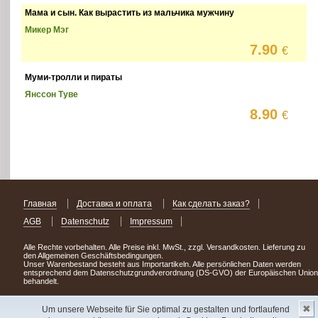
Мама и сын. Как вырастить из мальчика мужчину
Микер Мэг
7.90
€
Муми-тролли и пираты
Янссон Туве
8.90
€
Главная
Доставка и оплата
Как сделать заказ?
AGB
Datenschutz
Impressum
Alle Rechte vorbehalten. Alle Preise inkl. MwSt., zzgl. Versandkosten. Lieferung zu
den Allgemeinen Geschäftsbedingungen.
Unser Warenbestand besteht aus Importartikeln. Alle persönlichen Daten werden
entsprechend dem Datenschutzgrundverordnung (DS-GVO) der Europäischen Union
behandelt.
Сделав заказ сегодня, уже через день или два Вы можете стать обладателем
✖
НОВИНКИ из Германии
! Удачного поиска!
Um unsere Webseite für Sie optimal zu gestalten und fortlaufend