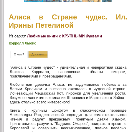
Алиса в Стране чудес. Ил.
Ирины Петелиной
Из серии:
Любимые книги с КРУПНЫМИ буквами
Кэрролл Льюис
О чем?
Доставка
"Алиса в Стране чудес" - удивительная и невероятная сказка
Льюиса Кэрролла, наполненная тёплым юмором,
приключениями и превращениями.
Любопытная девочка Алиса, не задумываясь побежала за
Белым Кроликом и внезапно оказалась в чудесной стране.
Исчезающий Чеширский Кот, пирожки для увеличения роста,
безумное чаепитие в компании Шляпника и Мартовского Зайца -
здесь столько всего интересного!
Книга с крупным шрифтом в классическом переводе
Александры Рождественской подходит для самостоятельного
чтения и радует прекрасным, понятным детям языком.
Приготовьтесь разучить "Кадриль Омаров", поиграть в крокет с
Королевой и совершить необыкновенное, полное весёлых