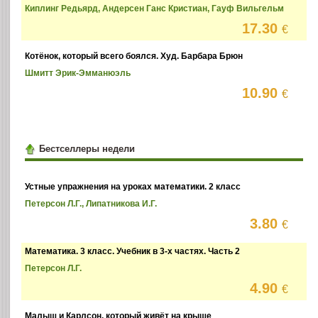
Киплинг Редьярд, Андерсен Ганс Кристиан, Гауф Вильгельм
17.30
€
Котёнок, который всего боялся. Худ. Барбара Брюн
Шмитт Эрик-Эмманюэль
10.90
€
Бестселлеры недели
Устные упражнения на уроках математики. 2 класс
Петерсон Л.Г., Липатникова И.Г.
3.80
€
Математика. 3 класс. Учебник в 3-х частях. Часть 2
Петерсон Л.Г.
4.90
€
Малыш и Карлсон, который живёт на крыше