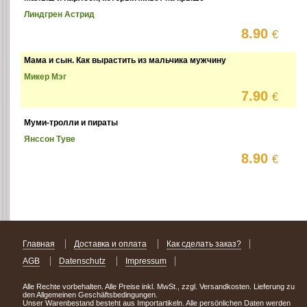
Линдгрен Астрид
8.90
€
Мама и сын. Как вырастить из мальчика мужчину
Микер Мэг
7.90
€
Муми-тролли и пираты
Янссон Туве
8.90
€
Главная
Доставка и оплата
Как сделать заказ?
AGB
Datenschutz
Impressum
Alle Rechte vorbehalten. Alle Preise inkl. MwSt., zzgl. Versandkosten. Lieferung zu
den Allgemeinen Geschäftsbedingungen.
Unser Warenbestand besteht aus Importartikeln. Alle persönlichen Daten werden