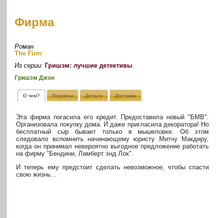
Фирма
Роман
The Firm
Из серии:
Гришэм: лучшие детективы
Гришэм Джон
О чем?
Персоны
Детали
Доставка
Эта фирма погасила его кредит. Предоставила новый "БМВ".
Организовала покупку дома. И даже пригласила декоратора! Но
бесплатный сыр бывает только в мышеловке. Об этом
следовало вспомнить начинающему юристу Митчу Макдиру,
когда он принимал невероятно выгодное предложение работать
на фирму "Бендини, Ламберт энд Лок".
И теперь ему предстоит сделать невозможное, чтобы спасти
свою жизнь…