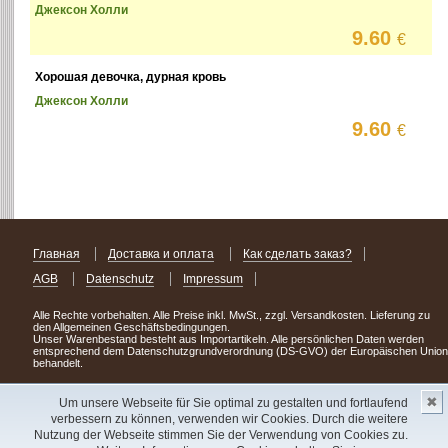
Джексон Холли
9.60
€
Хорошая девочка, дурная кровь
Джексон Холли
9.60
€
Главная
Доставка и оплата
Как сделать заказ?
AGB
Datenschutz
Impressum
Alle Rechte vorbehalten. Alle Preise inkl. MwSt., zzgl. Versandkosten. Lieferung zu
den Allgemeinen Geschäftsbedingungen.
Unser Warenbestand besteht aus Importartikeln. Alle persönlichen Daten werden
entsprechend dem Datenschutzgrundverordnung (DS-GVO) der Europäischen Union
behandelt.
Сделав заказ сегодня, уже через день или два Вы можете стать обладателем
✖
НОВИНКИ из Германии
! Удачного поиска!
Um unsere Webseite für Sie optimal zu gestalten und fortlaufend
verbessern zu können, verwenden wir Cookies. Durch die weitere
Copyright 2003 - 2023 © Express-Kniga
Nutzung der Webseite stimmen Sie der Verwendung von Cookies zu.
Разработка:
V.A.Vorobiev