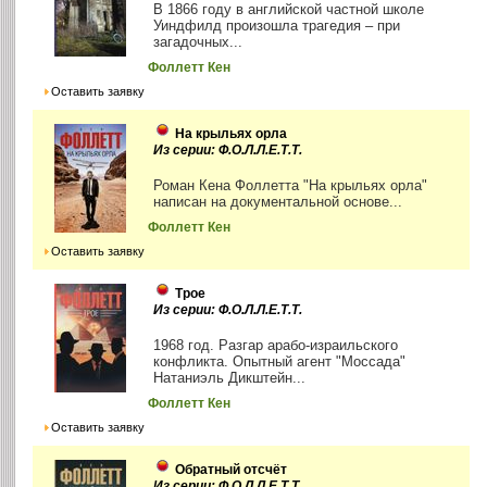
В 1866 году в английской частной школе
Уиндфилд произошла трагедия – при
загадочных...
Фоллетт Кен
Оставить заявку
На крыльях орла
Из серии: Ф.О.Л.Л.Е.Т.Т.
Роман Кена Фоллетта "На крыльях орла"
написан на документальной основе...
Фоллетт Кен
Оставить заявку
Трое
Из серии: Ф.О.Л.Л.Е.Т.Т.
1968 год. Разгар арабо-израильского
конфликта. Опытный агент "Моссада"
Натаниэль Дикштейн...
Фоллетт Кен
Оставить заявку
Обратный отсчёт
Из серии: Ф.О.Л.Л.Е.Т.Т.