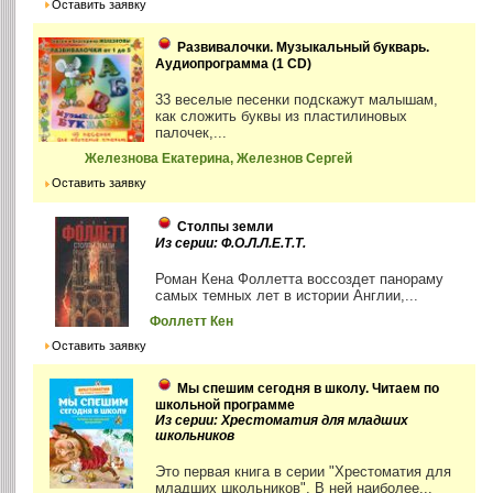
Оставить заявку
Развивалочки. Музыкальный букварь.
Аудиопрограмма (1 CD)
33 веселые песенки подскажут малышам,
как сложить буквы из пластилиновых
палочек,...
Железнова Екатерина, Железнов Сергей
Оставить заявку
Столпы земли
Из серии: Ф.О.Л.Л.Е.Т.Т.
Роман Кена Фоллетта воссоздет панораму
самых темных лет в истории Англии,...
Фоллетт Кен
Оставить заявку
Мы спешим сегодня в школу. Читаем по
школьной программе
Из серии: Хрестоматия для младших
школьников
Это первая книга в серии "Хрестоматия для
младших школьников". В ней наиболее...