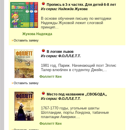
Пропись в 3-х частях. Для детей 6-8 лет
Из серии: Надежда Жукова
В основе обучения письму по методики
Надежды Жуковой лежит слоговой
принцип...
Жукова Надежда
Оставить заявку
В логове львов
Из серии: Ф.О.Л.Л.Е.Т.Т.
1981 год, Париж. Начинающий поэт Эллис
Талер влюблен в студентку Джейн,...
Фоллетт Кен
Оставить заявку
Место под названием ,,СВОБОДА,,
Из серии: Ф.О.Л.Л.Е.Т.Т.
1767-1770 годы, угольные шахты
Шотландии, порты Лондона, табачные
плантации Америки....
Фоллетт Кен
Оставить заявку