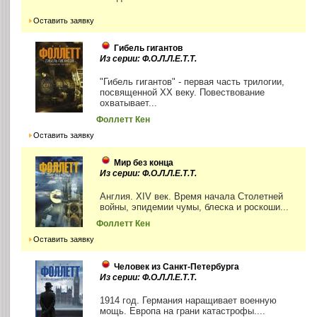
Оставить заявку
Гибель гигантов
Из серии: Ф.О.Л.Л.Е.Т.Т.
"Гибель гигантов" - первая часть трилогии,
посвященной ХХ веку. Повествование
охватывает...
Фоллетт Кен
Оставить заявку
Мир без конца
Из серии: Ф.О.Л.Л.Е.Т.Т.
Англия. XIV век. Время начала Столетней
войны, эпидемии чумы, блеска и роскоши...
Фоллетт Кен
Оставить заявку
Человек из Санкт-Петербурга
Из серии: Ф.О.Л.Л.Е.Т.Т.
1914 год. Германия наращивает военную
мощь. Европа на грани катастрофы....