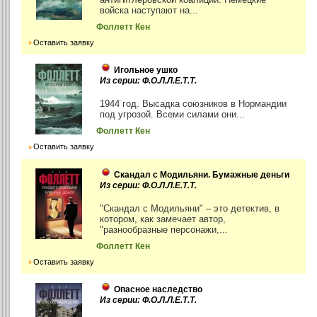
войска наступают на...
Фоллетт Кен
Оставить заявку
Игольное ушко
Из серии: Ф.О.Л.Л.Е.Т.Т.
1944 год. Высадка союзников в Нормандии
под угрозой. Всеми силами они...
Фоллетт Кен
Оставить заявку
Скандал с Модильяни. Бумажные деньги
Из серии: Ф.О.Л.Л.Е.Т.Т.
"Скандал с Модильяни" – это детектив, в
котором, как замечает автор,
"разнообразные персонажи,...
Фоллетт Кен
Оставить заявку
Опасное наследство
Из серии: Ф.О.Л.Л.Е.Т.Т.