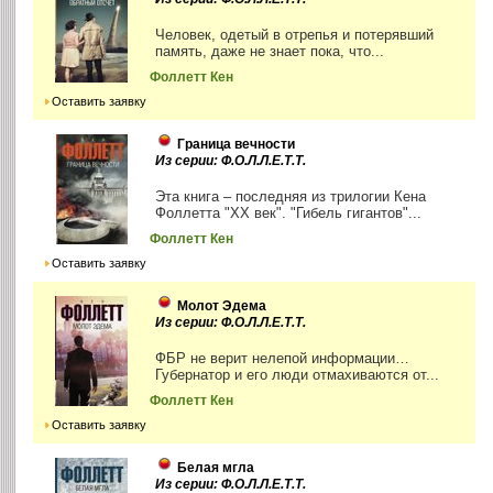
Человек, одетый в отрепья и потерявший
память, даже не знает пока, что...
Фоллетт Кен
Оставить заявку
Граница вечности
Из серии: Ф.О.Л.Л.Е.Т.Т.
Эта книга – последняя из трилогии Кена
Фоллетта "ХХ век". "Гибель гигантов"...
Фоллетт Кен
Оставить заявку
Молот Эдема
Из серии: Ф.О.Л.Л.Е.Т.Т.
ФБР не верит нелепой информации…
Губернатор и его люди отмахиваются от...
Фоллетт Кен
Оставить заявку
Белая мгла
Из серии: Ф.О.Л.Л.Е.Т.Т.