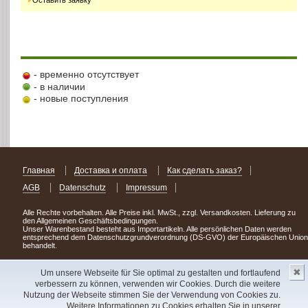
- временно отсутствует
- в наличии
- новые поступления
Главная
Доставка и оплата
Как сделать заказ?
AGB
Datenschutz
Impressum
Alle Rechte vorbehalten. Alle Preise inkl. MwSt., zzgl. Versandkosten. Lieferung zu
den Allgemeinen Geschäftsbedingungen.
Unser Warenbestand besteht aus Importartikeln. Alle persönlichen Daten werden
entsprechend dem Datenschutzgrundverordnung (DS-GVO) der Europäischen Union
behandelt.
Сделав заказ сегодня, уже через день или два Вы можете стать обладателем
✖
НОВИНКИ из Германии
! Удачного поиска!
Um unsere Webseite für Sie optimal zu gestalten und fortlaufend
verbessern zu können, verwenden wir Cookies. Durch die weitere
Copyright 2003 - 2023 © Express-Kniga
Nutzung der Webseite stimmen Sie der Verwendung von Cookies zu.
Разработка:
V.A.Vorobiev
Weitere Informationen zu Cookies erhalten Sie in unserer