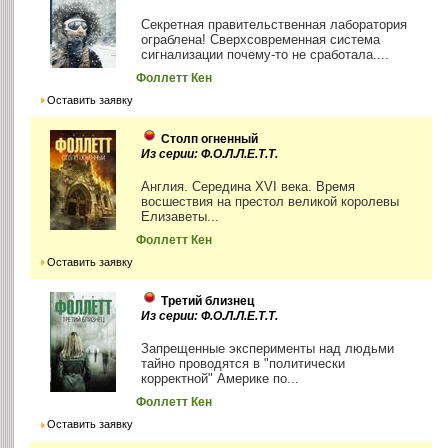
Секретная правительственная лаборатория
ограблена! Сверхсовременная система
сигнализации почему-то не сработала....
Фоллетт Кен
Оставить заявку
Столп огненный
Из серии: Ф.О.Л.Л.Е.Т.Т.
Англия. Середина XVI века. Время
восшествия на престол великой королевы
Елизаветы...
Фоллетт Кен
Оставить заявку
Третий близнец
Из серии: Ф.О.Л.Л.Е.Т.Т.
Запрещенные эксперименты над людьми
тайно проводятся в "политически
корректной" Америке по...
Фоллетт Кен
Оставить заявку