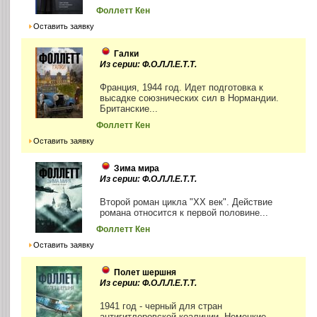
Фоллетт Кен
Оставить заявку
Галки
Из серии: Ф.О.Л.Л.Е.Т.Т.
Франция, 1944 год. Идет подготовка к
высадке союзнических сил в Нормандии.
Британские...
Фоллетт Кен
Оставить заявку
Зима мира
Из серии: Ф.О.Л.Л.Е.Т.Т.
Второй роман цикла "ХХ век". Действие
романа относится к первой половине...
Фоллетт Кен
Оставить заявку
Полет шершня
Из серии: Ф.О.Л.Л.Е.Т.Т.
1941 год - черный для стран
антигитлеровской коалиции. Немецкие