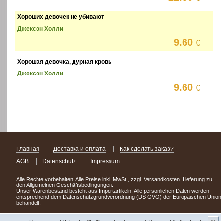
Хороших девочек не убивают
Джексон Холли
9.60
€
Хорошая девочка, дурная кровь
Джексон Холли
9.60
€
Главная
Доставка и оплата
Как сделать заказ?
AGB
Datenschutz
Impressum
Alle Rechte vorbehalten. Alle Preise inkl. MwSt., zzgl. Versandkosten. Lieferung zu
den Allgemeinen Geschäftsbedingungen.
Unser Warenbestand besteht aus Importartikeln. Alle persönlichen Daten werden
entsprechend dem Datenschutzgrundverordnung (DS-GVO) der Europäischen Union
behandelt.
Сделав заказ сегодня, уже через день или два Вы можете стать обладателем