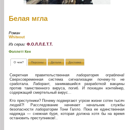
Белая мгла
Роман
Whiteout
Из серии:
Ф.О.Л.Л.Е.Т.Т.
Фоллетт Кен
О чем?
Персоны
Детали
Доставка
Секретная правительственная лаборатория ограблена!
Сверхсовременная система сигнализации почему-то не
сработала. Лаборант, занимавшийся разработкой вакцины
против таинственного вируса, погиб. И похищен контейнер,
содержащий смертельный вирус...
Кто преступники? Почему подвергают угрозе жизни сотен тысяч
людей?! Расследование начинает начальник службы
безопасности лаборатории Тони Галло. Пока ее единственная
надежда — снежная буря, которая должна хотя бы на время
остановить преступников!..