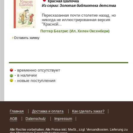
Красная Шапочка
Из серии: Золотая библиотека детства
Пересказанная почти столетие назад, но
никогда не иллюстрированная версия
"Красной...
Поттер Беатрис (Ил. Хелен Оксенбери)
Оставить заявку
- временно отсутствует
- в наличии
- новые поступления
Главная
Доставка и оплата
Как сделать заказ?
AGB
Datenschutz
Impressum
Alle Rechte vorbehalten. Alle Preise inkl. MwSt., zzgl. Versandkosten. Lieferung zu