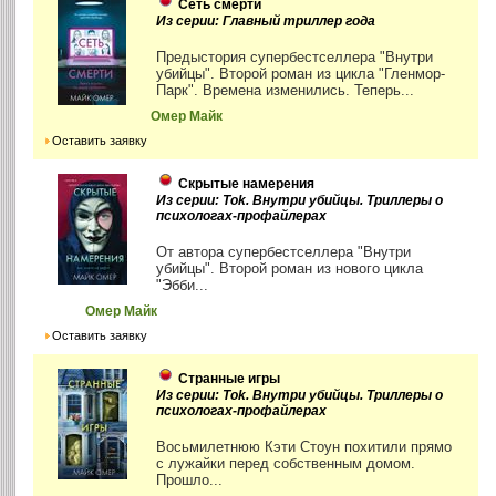
Сеть смерти
Из серии: Главный триллер года
Предыстория супербестселлера "Внутри
убийцы". Второй роман из цикла "Гленмор-
Парк". Времена изменились. Теперь...
Омер Майк
Оставить заявку
Скрытые намерения
Из серии: Tok. Внутри убийцы. Триллеры о
психологах-профайлерах
От автора супербестселлера "Внутри
убийцы". Второй роман из нового цикла
"Эбби...
Омер Майк
Оставить заявку
Странные игры
Из серии: Tok. Внутри убийцы. Триллеры о
психологах-профайлерах
Восьмилетнюю Кэти Стоун похитили прямо
с лужайки перед собственным домом.
Прошло...