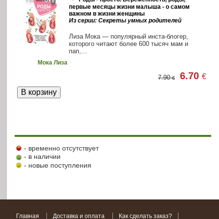
первые месяцы жизни малыша - о самом
важном в жизни женщины
Из серии: Секреты умных родителей
Лиза Мока — популярный инста-блогер,
которого читают более 600 тысяч мам и
пап,...
Мока Лиза
6.70
€
7.90
€
- временно отсутствует
- в наличии
- новые поступления
Главная
Доставка и оплата
Как сделать заказ?