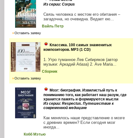
Из серии: Corpus
Связь человека с местом его обитания –
загадочна, но очевидна. Ведает ею...
Вайль Петр
Оставить заявку
Классика. 100 самых знаменитых
композиторов. MP3 (1 CD)
1. Утро туманное Лев Сибиряков (автор
музыки: Аркадий Абаза) 2. Ave Maria...
Сборник
Оставить заявку
Мозг: биография. Извилистый путь к
пониманию того, как работает наш разум, где
хранится память и формируются мысли
Из серии: Respectus. Путешествие к
современной медицине
Как менялось наше представление о мозге
с древних времен? Если сегодня мозг
иногда...
Кобб Мэтью