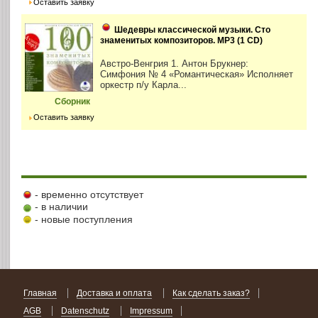
Оставить заявку
Шедевры классической музыки. Сто
знаменитых композиторов. MP3 (1 CD)
Австро-Венгрия 1. Антон Брукнер:
Симфония № 4 «Романтическая» Исполняет
оркестр п/у Карла...
Сборник
Оставить заявку
- временно отсутствует
- в наличии
- новые поступления
Главная
Доставка и оплата
Как сделать заказ?
AGB
Datenschutz
Impressum