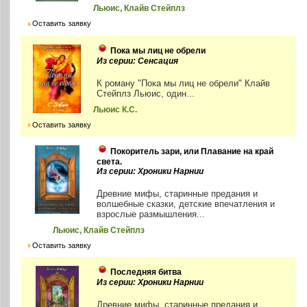
Льюис, Клайв Стейплз
Оставить заявку
Пока мы лиц не обрели
Из серии: Сенсация
К роману "Пока мы лиц не обрели" Клайв
Стейплз Льюис, один...
Льюис К.С.
Оставить заявку
Покоритель зари, или Плавание на край
света.
Из серии: Хроники Нарнии
Древние мифы, старинные предания и
волшебные сказки, детские впечатления и
взрослые размышления...
Льюис, Клайв Стейплз
Оставить заявку
Последняя битва
Из серии: Хроники Нарнии
Древние мифы, старинные предания и