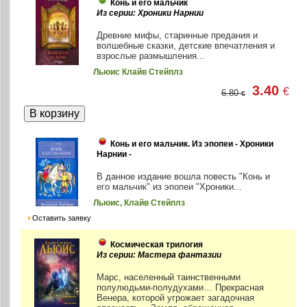
Конь и его мальчик
Из серии: Хроники Нарнии
Древние мифы, старинные предания и
волшебные сказки, детские впечатления и
взрослые размышления...
Льюис Клайв Стейплз
3.40
€
6.80
€
Конь и его мальчик. Из эпопеи - Хроники
Нарнии -
В данное издание вошла повесть "Конь и
его мальчик" из эпопеи "Хроники...
Льюис, Клайв Стейплз
Оставить заявку
Космическая трилогия
Из серии: Мастера фантазии
Марс, населенный таинственными
полулюдьми-полудухами… Прекрасная
Венера, которой угрожает загадочная