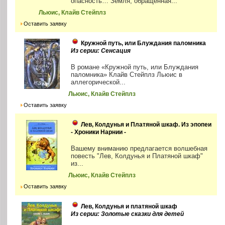
опасность… Земля, обращенная...
Льюис, Клайв Стейплз
Оставить заявку
Кружной путь, или Блуждания паломника
Из серии: Сенсация
В романе «Кружной путь, или Блуждания
паломника» Клайв Стейплз Льюис в
аллегорической...
Льюис, Клайв Стейплз
Оставить заявку
Лев, Колдунья и Платяной шкаф. Из эпопеи
- Хроники Нарнии -
Вашему вниманию предлагается волшебная
повесть "Лев, Колдунья и Платяной шкаф"
из...
Льюис, Клайв Стейплз
Оставить заявку
Лев, Колдунья и платяной шкаф
Из серии: Золотые сказки для детей