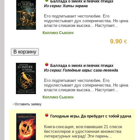
Баллада о змеях и певчих птицах
Из серии: Хиты экрана
Его подпитывает честолюбие. Его
подхлестывает дух соперничества. Но цена
власти слишком высока... Наступает...
Коллинз Сьюзен
9.90
€
Баллада о змеях и певчих птицах
Из серии: Голодные игры: сага-легенда
Его подпитывает честолюбие. Его
подхлестывает дух соперничества. Но цена
власти слишком высока... Наступает...
Коллинз Сьюзен
Оставить заявку
Голодные игры. Да пребудет с тобой удача
Книга-сенсация, возглавившая 21 список
бестселлеров и удостоенная множества
литературных наград! Эти парень...