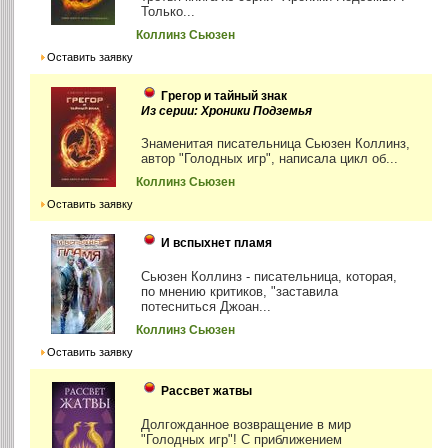
Только...
Коллинз Сьюзен
Оставить заявку
Грегор и тайный знак
Из серии: Хроники Подземья
Знаменитая писательница Сьюзен Коллинз,
автор "Голодных игр", написала цикл об...
Коллинз Сьюзен
Оставить заявку
И вспыхнет пламя
Сьюзен Коллинз - писательница, которая,
по мнению критиков, "заставила
потесниться Джоан...
Коллинз Сьюзен
Оставить заявку
Рассвет жатвы
Долгожданное возвращение в мир
"Голодных игр"! С приближением