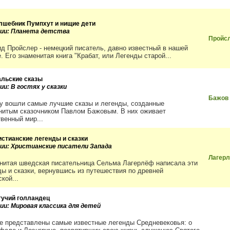
лшебник Пумпхут и нищие дети
рии: Планета детства
Пройс
д Пройслер - немецкий писатель, давно известный в нашей
. Его знаменитая книга "Крабат, или Легенды старой...
альские сказы
ии: В гостях у сказки
Бажов
гу вошли самые лучшие сказы и легенды, созданные
нитым сказочником Павлом Бажовым. В них оживает
твенный мир...
истианские легенды и сказки
рии: Христианские писатели Запада
Лагер
нитая шведская писательница Сельма Лагерлёф написала эти
ды и сказки, вернувшись из путешествия по древней
кой...
тучий голландец
рии: Мировая классика для детей
ге представлены самые известные легенды Средневековья: о