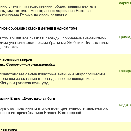
Рерих 
ник, ученый, путешественник, общественный деятель,
ель, мыслитель - многогранное дарование Николая
антиновича Рериха по своей величине...
лное собрание сказок и легенд в одном томе
Гримм,
н том вошли все сказки и легенды, собранные знаменитыми
кими учеными-филологами братьями Якобом и Вильгельмом
 - золотой...
р античных мифов.
рии: Современная энциклопедия
Кашири
 представляет самые известные античные мифологические
, эпические сказания и легенды, прочно вошедшие в
йскую и русскую культуру,...
евний Египет. Духи, идолы, боги
Бадж 
труд стал подлинным итогом всей деятельности знаменитого
ского историка Уоллиса Баджа. В его первой...
гляд тигра