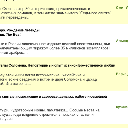
Смит 
р Смит - автор 30 исторических, приключенческих и
сюжетных романов, в том числе знаменитого "Седьмого свитка".
иги переведены...
рро. Рождение легенды.
ии: The Best
Альен
ые в России лицензионное издание великой писательницы, чьи
 напечатаны общим тиражом более 35 миллионов экземпляров!
нный храбрец,...
гелы Соломона. Неповторимый опыт истиной Божественной любви
Верче
ову этой книги легли исторические, библейские и
логические сведения о встрече царя Соломона и царицы
й. Эта встреча,...
е святые, помогающие в здоровье, деньгах, работе и семейной
Кузина
тыри, чудотворные иконы, памятники... Особые места на
, куда люди издревле стремятся в поисках счастья и
олучия....