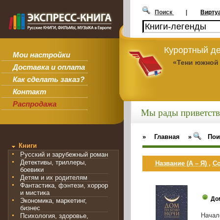
Поиск
|
Вирту
Курортный де
Мои настройки
«Тени южной
Доставка и оплата
Как сделать заказ?
Контакт
Распродажа
Мы рады приветств
»
Главная
»
Пои
Книги
Русский и зарубежный роман
Детективы, триллеры,
Название (А – Я)
,
Со
боевики
Детям и их родителям
Фантастика, фэнтези, хоррор
и мистика
До
Экономика, маркетинг,
бизнес
Начал
Психология, здоровье,