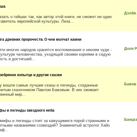
йша
Дэлби 
зать о гейшах так, как автор этой книги, не сможет ни один
тавитель европейской культуры. Лиза...
ига древних пророчеств. О чем молчат камни
Доля 
яти многих народов хранятся воспоминания о некоем чуде -
культуре человечества, уходящей своими корнями в седую
сть и достигшей...
ребряное копытце и другие сказки
Бажов
гу вошли самые лучшие сказы и легенды, созданные
нитым сказочником Павлом Бажовым. В них оживает
твенный мир...
фы и легенды звездного неба
Банцх
 мифы и легенды стоят за кажущимися порой странными и
ятными названиями созвездий? Знаменитый астролог Хайо
аф...