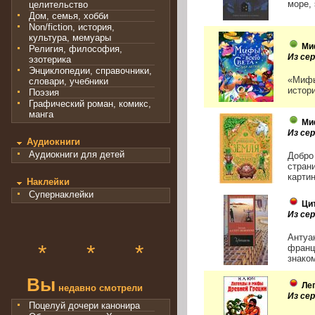
море, 
целительство
Дом, семья, хобби
Non/fiction, история,
культура, мемуары
Ми
Религия, философия,
Из се
эзотерика
Энциклопедии, справочники,
«Мифы
словари, учебники
истори
Поэзия
Графический роман, комикс,
манга
Ми
Из се
Аудиокниги
Аудиокниги для детей
Добро
стран
картин
Наклейки
Супернаклейки
Ци
Из сер
Антуа
*
*
*
франц
знаком
Вы
Ле
недавно смотрели
Из се
Поцелуй дочери канонира