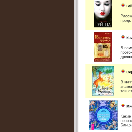
Ге
Расска
предс
Кн
В пам
прото
древно
Се
В кни
знаме
таинс
Ми
Какие
непон
Банцх