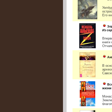
Уилбу
остро
Его кн
Зо
Из сер
Вперв
книги
Отчая
Ан
В осн
архео
Савско
Вс
жизни
Монас
Земле
благоп