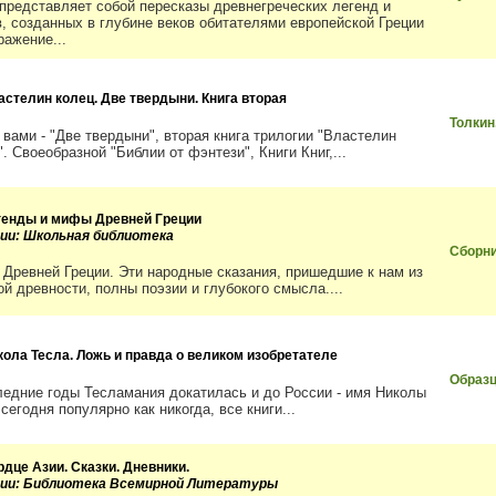
 представляет собой пересказы древнегреческих легенд и
, созданных в глубине веков обитателями европейской Греции
ражение...
астелин колец. Две твердыни. Книга вторая
Толкин
 вами - "Две твердыни", вторая книга трилогии "Властелин
. Своеобразной "Библии от фэнтези", Книги Книг,...
генды и мифы Древней Греции
рии: Школьная библиотека
Сборн
Древней Греции. Эти народные сказания, пришедшие к нам из
ой древности, полны поэзии и глубокого смысла....
кола Тесла. Ложь и правда о великом изобретателе
Образц
ледние годы Тесламания докатилась и до России - имя Николы
сегодня популярно как никогда, все книги...
рдце Азии. Сказки. Дневники.
рии: Библиотека Всемирной Литературы