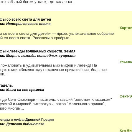
это забытый богом уголок, где так легко...
фы со всего света для детей
рии: Истории со всего света
Хартл
 со всего света для детей» — яркое, увлекательное собрание
й со всего света. Рассказы о храбрых...
фы и легенды волшебных существ. Земля
рии: Мифы и легенды волшебных существ
Ульева
 пожаловать в удивительный мир мифов и легенд! На
ицах книги «Земля» ждут сказочные приключения, большие
ки...
тадель.
ии: Книга на все времена
Сент-Э
н де Сент-Экзюпери - писатель, ставший "золотым классиком"
узской и мировой литературы, автор "Маленького принца",
ого многим...
генды и мифы Древней Греции
рии: Детская библиотека
Кун Ни