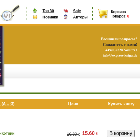
Топ 30
Sale
Корзина
Товаров:
0
Новинки
Авторы
Возникли вопросы?
Свяжитесь с нами!
+49(0)2238 5409591
info@express-kniga.de
 (А – Я)
Цена
Купить книгу
15.60
€
 Кэтрин
16.80
€