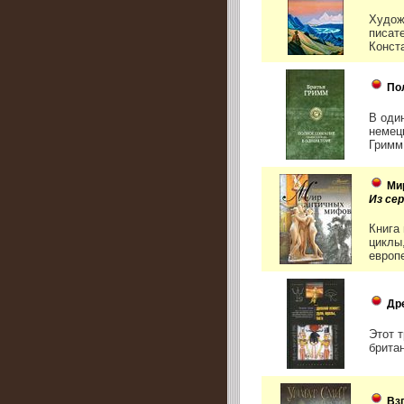
Худож
писат
Конст
По
В оди
немец
Гримм,
Ми
Из се
Книга
циклы
европе
Др
Этот 
британ
Вз