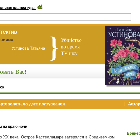
альная клавиатура
тектив
Убийство
 ночи»
во время
Устинова Татьяна
TV-шоу
овать Вас!
ск
ртировать по дате поступления
Автор
м на краю ночи
Бэннер
о ХХ века. Остров Кастелламаре затерялся в Средиземном