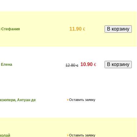
11.90
€
и Стефания
10.90
€
 Елена
12.80
€
Оставить заявку
кзюпери, Антуан де
Оставить заявку
колай