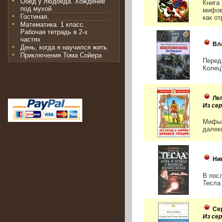
Обед у людоеда. Хождение
Книга
под мухой
мифов
Гостиная.
как от
Математика. 1 класс.
Рабочая тетрадь в 2-х
частях
Вл
День, когда я научился жить
Приключения Тома Сойера
Перед
Колец"
Ле
Из се
Мифы 
далек
Ни
В пос
Тесла 
Се
Из се