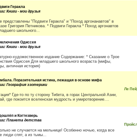
двиги Геракла
ии: Книги - мои друзья
ге представлены "Подвиги Геракла" и "Поход аргонанавтов" в
казе Григория Петникова. * Подвиги Геракла * Поход аргонавтов
ладшего школьного...
иключения Одиссея
ии: Книги - мои друзья
атурно-художественное издание Содержание: * Сказание о Трое
анствия Одиссея Для младшего школьного возраста (мифы,
ды, античная история)
мбала. Поразительная истина, лежащая в основе мифа
рии: География эзотерики
Ле Пей
ация* Где-то по ту сторону Тибета, в горах Центральной Азии,
ай, где покоится вселенская мудрость и умиротворение....
дошлёп и Когтезверь
рии: Планета детства
Пройс
только не случается на мельнице! Особенно ночью, когда все
 люди спят, а из тьмы...