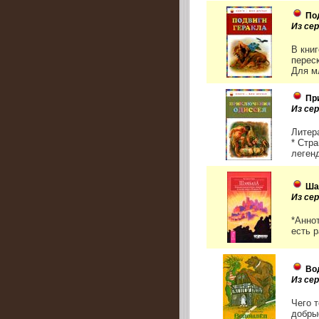
По
Из сер
В кни
перес
Для м
Пр
Из сер
Литер
* Стр
леген
Ша
Из се
*Аннот
есть р
Во
Из се
Чего 
добрые