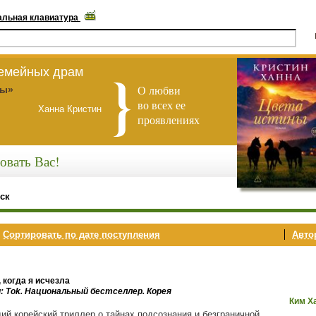
альная клавиатура
семейных драм
О любви
ны»
во всех ее
Ханна Кристин
проявлениях
овать Вас!
ск
,
Сортировать по дате поступления
Автор
 когда я исчезла
и: Tok. Национальный бестселлер. Корея
Ким Х
ий корейский триллер о тайнах подсознания и безграничной