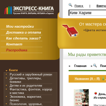
Поиск
|
Вирту
От мастера 
Мои настройки
«Цвета исти
Доставка и оплата
Как сделать заказ?
Контакт
Распродажа
Мы рады приветств
»
Главная
»
Пои
Книги
Русский и зарубежный роман
Детективы, триллеры,
Название (А – Я)
боевики
Детям и их родителям
Фантастика, фэнтези, хоррор
и мистика
День,
Экономика, маркетинг,
Из сери
бизнес
Психология, здоровье,
Настоящ