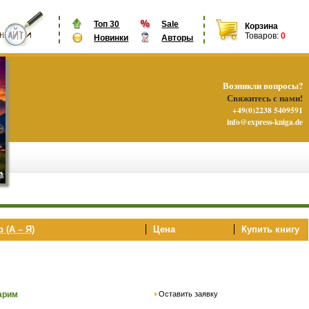
Топ 30
Sale
Корзина
Товаров:
0
Новинки
Авторы
Возникли вопросы?
Свяжитесь с нами!
+49(0)2238 5409591
info@express-kniga.de
 (А – Я)
Цена
Купить книгу
Оставить заявку
арим