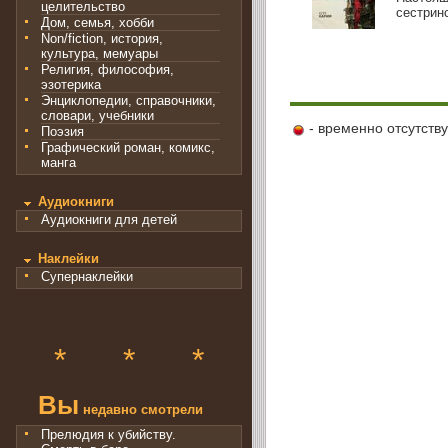
целительство
сестринс
Дом, семья, хобби
Non/fiction, история,
культура, мемуары
Религия, философия,
эзотерика
Энциклопедии, справочники,
словари, учебники
- временно отсутств
Поэзия
Графический роман, комикс,
манга
Аудиокниги
Аудиокниги для детей
Наклейки
Супернаклейки
*
*
*
Вы
недавно смотрели
Прелюдия к убийству.