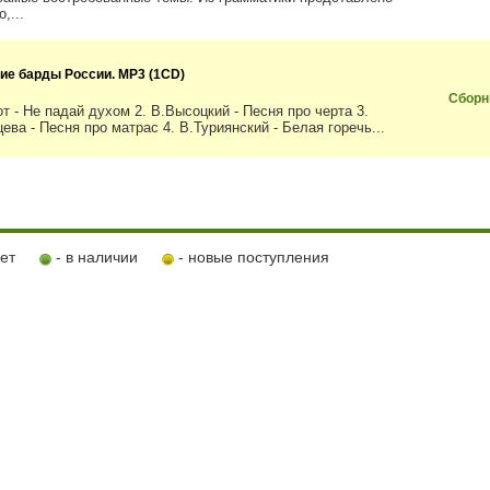
,...
ие барды России. MP3 (1CD)
Сборн
от - Не падай духом 2. В.Высоцкий - Песня про черта 3.
ева - Песня про матрас 4. В.Туриянский - Белая горечь...
ует
- в наличии
- новые поступления