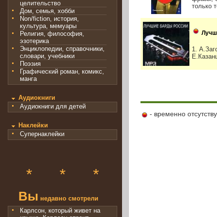
целительство
только то
Дом, семья, хобби
Non/fiction, история,
культура, мемуары
Лучш
Религия, философия,
эзотерика
Энциклопедии, справочники,
1. А.Заг
словари, учебники
Е.Казанц
Поэзия
Графический роман, комикс,
манга
Аудиокниги
Аудиокниги для детей
- временно отсутств
Наклейки
Супернаклейки
*
*
*
Вы
недавно смотрели
Карлсон, который живет на