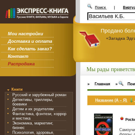
Поиск
|
Вирту
Продано боле
Мои настройки
«Загадка Эдг
Доставка и оплата
Как сделать заказ?
Контакт
Распродажа
Мы рады приветств
»
Главная
»
Пои
Книги
Русский и зарубежный роман
Детективы, триллеры,
Название (А – Я)
боевики
Детям и их родителям
Фантастика, фэнтези, хоррор
и мистика
Pock
Экономика, маркетинг,
бизнес
Самоучи
Психология, здоровье,
фразы, 