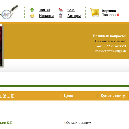
Топ 30
Sale
Корзина
Товаров:
0
Новинки
Авторы
Возникли вопросы?
Свяжитесь с нами!
+49(0)2238 5409591
info@express-kniga.de
 (А – Я)
Цена
Купить книгу
Оставить заявку
ьев К.Б.