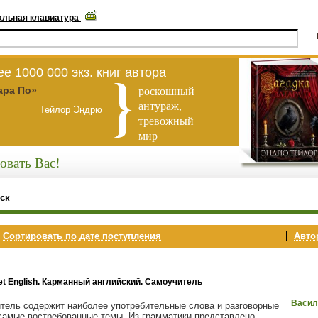
альная клавиатура
е 1000 000 экз. книг автора
роскошный
ара По»
антураж,
Тейлор Эндрю
тревожный
мир
овать Вас!
ск
,
Сортировать по дате поступления
Автор
et English. Карманный английский. Самоучитель
Васил
тель содержит наиболее употребительные слова и разговорные
самые востребованные темы. Из грамматики представлено