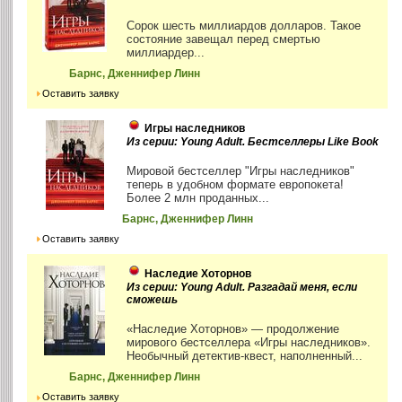
Сорок шесть миллиардов долларов. Такое
состояние завещал перед смертью
миллиардер...
Барнс, Дженнифер Линн
Оставить заявку
Игры наследников
Из серии: Young Adult. Бестселлеры Like Book
Мировой бестселлер "Игры наследников"
теперь в удобном формате европокета!
Более 2 млн проданных...
Барнс, Дженнифер Линн
Оставить заявку
Наследие Хоторнов
Из серии: Young Adult. Разгадай меня, если
сможешь
«Наследие Хоторнов» — продолжение
мирового бестселлера «Игры наследников».
Необычный детектив-квест, наполненный...
Барнс, Дженнифер Линн
Оставить заявку