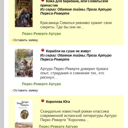
Кожа для барабана, или Севильское
причастие
Из серии: Обаяние тайны. Проза Артуро
Переса-Реверте
Красавица Севилья ревниво хранит свои
секреты. Где бы они ни...
Перес-Реверте Артуро
Оставить заявку
Корабли на суше не живут
Из серии: Обаяние тайны. Проза Артуро
Переса-Реверте
Артуро Перес-Реверте доверил бумаге
опыт, страдания и сомнения тех, кто
рискнул...
Перес-Реверте Артуро
Оставить заявку
Королева Юга
Скандально известный роман классика
современной испанской литературы Артуро
Перес-Реверте "Королева...
Перес-Реверте Артуро