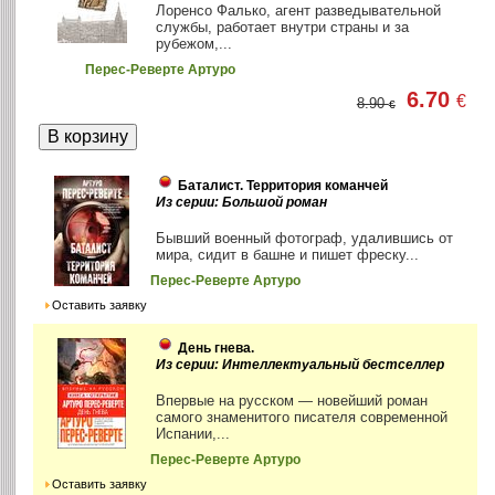
Лоренсо Фалько, агент разведывательной
службы, работает внутри страны и за
рубежом,...
Перес-Реверте Артуро
6.70
€
8.90
€
Баталист. Территория команчей
Из серии: Большой роман
Бывший военный фотограф, удалившись от
мира, сидит в башне и пишет фреску...
Перес-Реверте Артуро
Оставить заявку
День гнева.
Из серии: Интеллектуальный бестселлер
Впервые на русском — новейший роман
самого знаменитого писателя современной
Испании,...
Перес-Реверте Артуро
Оставить заявку