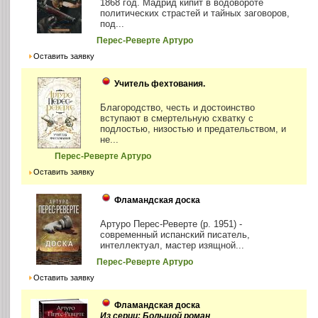
1868 год. Мадрид кипит в водовороте
политических страстей и тайных заговоров,
под...
Перес-Реверте Артуро
Оставить заявку
Учитель фехтования.
Благородство, честь и достоинство
вступают в смертельную схватку с
подлостью, низостью и предательством, и
не...
Перес-Реверте Артуро
Оставить заявку
Фламандская доска
Артуро Перес-Реверте (р. 1951) -
современный испанский писатель,
интеллектуал, мастер изящной...
Перес-Реверте Артуро
Оставить заявку
Фламандская доска
Из серии: Большой роман