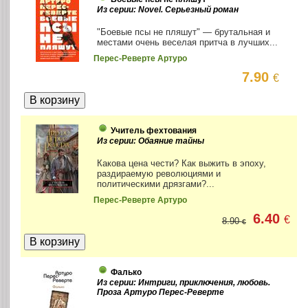
Из серии: Novel. Серьезный роман
"Боевые псы не пляшут" — брутальная и
местами очень веселая притча в лучших...
Перес-Реверте Артуро
7.90
€
Учитель фехтования
Из серии: Обаяние тайны
Какова цена чести? Как выжить в эпоху,
раздираемую революциями и
политическими дрязгами?...
Перес-Реверте Артуро
6.40
€
8.90
€
Фалько
Из серии: Интриги, приключения, любовь.
Проза Артуро Перес-Реверте