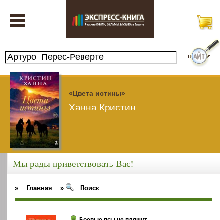
«Цвета истины»
Ханна Кристин
Мы рады приветствовать Вас!
»
Главная
»
Поиск
Боевые псы не пляшут