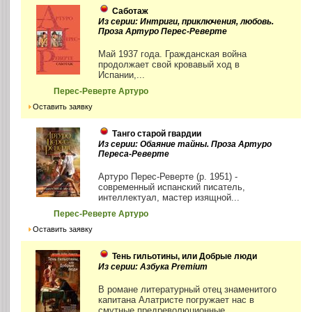
Саботаж
Из серии: Интриги, приключения, любовь.
Проза Артуро Перес-Реверте
Май 1937 года. Гражданская война
продолжает свой кровавый ход в
Испании,...
Перес-Реверте Артуро
Оставить заявку
Танго старой гвардии
Из серии: Обаяние тайны. Проза Артуро
Переса-Реверте
Артуро Перес-Реверте (р. 1951) -
современный испанский писатель,
интеллектуал, мастер изящной...
Перес-Реверте Артуро
Оставить заявку
Тень гильотины, или Добрые люди
Из серии: Азбука Premium
В романе литературный отец знаменитого
капитана Алатристе погружает нас в
смутные предреволюционные...