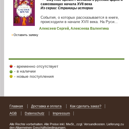
самозванцах начала XVII века
Из серии: Страницы истории
События, о которых рассказывается в книге,
происходили в начале XVII века. На Руси...
Алексеев Сергей, Алексеева Валентина
Оставить заявку
- временно отсутствует
- в наличии
- новые поступления
Главная
Доставка и оплата
Как сделать заказ?
AGB
Datenschutz
Impressum
Alle Rechte vorbehalten. Alle Preise inkl. MwSt., zzgl. Versandkosten. Lieferung zu
den Allgemeinen Geschäftsbedingungen.