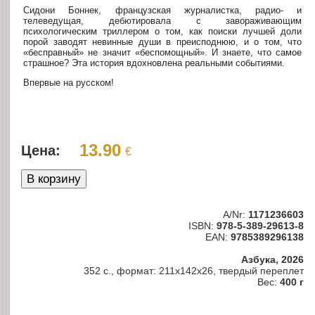
Сидони Боннек, французская журналистка, радио- и
телеведущая, дебютировала с завораживающим
психологическим триллером о том, как поиски лучшей доли
порой заводят невинные души в преисподнюю, и о том, что
«бесправный» не значит «беспомощный». И знаете, что самое
страшное? Эта история вдохновлена реальными событиями.
Впервые на русском!
13.90
Цена:
€
A/Nr:
1171236603
ISBN:
978-5-389-29613-8
EAN:
9785389296138
Азбука, 2026
352 с., формат: 211х142х26, твердый переплет
Вес:
400 г