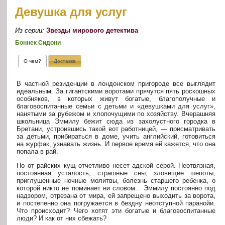
Девушка для услуг
Из серии:
Звезды мирового детектива
Боннек Сидони
О чем?
Доставка
В частной резиденции в лондонском пригороде все выглядит
идеальным. За гигантскими воротами прячутся пять роскошных
особняков, в которых живут богатые, благополучные и
благовоспитанные семьи с детьми и «девушками для услуг»,
нанятыми за рубежом и хлопочущими по хозяйству. Вчерашняя
школьница Эммилу бежит сюда из захолустного городка в
Бретани, устроившись такой вот работницей, — присматривать
за детьми, прибираться в доме, учить английский, готовиться
на журфак, узнавать жизнь. И первое время ей кажется, что она
попала в рай.
Но от райских кущ отчетливо несет адской серой. Неотвязная,
постоянная усталость, страшные сны, зловещие шепоты,
приглушенные ночные молитвы, болезнь старшего ребенка, о
которой никто не поминает ни словом... Эммилу постоянно под
надзором, отрезана от мира, ей запрещено выходить за ворота,
и постепенно она погружается в бездну неотступной паранойи.
Что происходит? Чего хотят эти богатые и благовоспитанные
люди? И как от них сбежать?