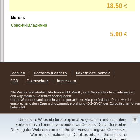
18.50
€
Метель
Сорокин Владимир
5.90
€
Главная
Доставка и оплата
Как сделать заказ?
AGB
Datenschutz
Impressum
Alle Rechte vorbehalten. Alle Preise inkl. MwSt., zzgl. Versandkosten. Lieferung zu
den Allgemeinen Geschäftsbedingungen.
Unser Warenbestand besteht aus Importartikeln. Alle persönlichen Daten werden
entsprechend dem Datenschutzgrundverordnung (DS-GVO) der Europäischen Union
behandelt.
Сделав заказ сегодня, уже через день или два Вы можете стать обладателем
✖
НОВИНКИ из Германии
! Удачного поиска!
Um unsere Webseite für Sie optimal zu gestalten und fortlaufend
verbessern zu können, verwenden wir Cookies. Durch die weitere
Copyright 2003 - 2023 © Express-Kniga
Nutzung der Webseite stimmen Sie der Verwendung von Cookies zu.
Разработка:
V.A.Vorobiev
Weitere Informationen zu Cookies erhalten Sie in unserer
Datenschutzerklärung