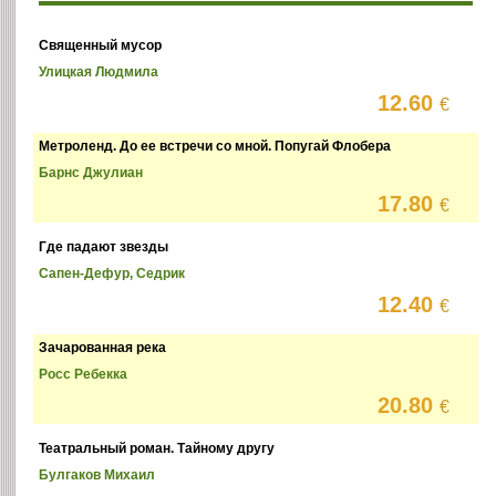
Священный мусор
Улицкая Людмила
12.60
€
Метроленд. До ее встречи со мной. Попугай Флобера
Барнс Джулиан
17.80
€
Где падают звезды
Сапен-Дефур, Седрик
12.40
€
Зачарованная река
Росс Ребекка
20.80
€
Театральный роман. Тайному другу
Булгаков Михаил