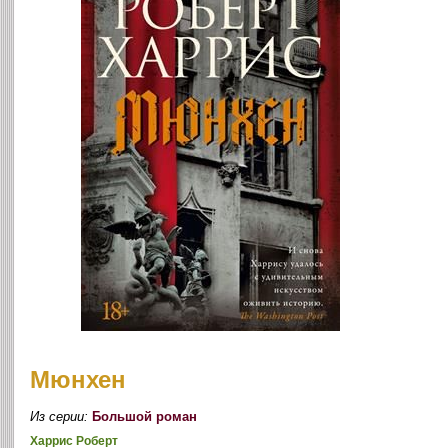
Мюнхен
Из серии:
Большой роман
Харрис Роберт