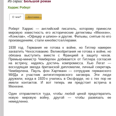
Из серии:
Большой роман
Харрис Роберт
О чем?
Доставка
Роберт Харрис — английский писатель, которому принесли
мировую известность его исторические детективы «Мюнхен»,
«Конклав», «Офицер и шпион» и другие. Фильмы, снятые по его
произведениям, стали кинобестселлерами.
1938 год. Германия не готова к войне, но Гитлер намерен
захватить Чехословакию. Великобритания не готова к войне, но
обязана выступить вместе с Францией в защиту чехов.
Премьер-министр Чемберлен добивается от Гитлера согласия
на встречу, надеясь достичь компромисса. Хью Легат —
восходящая звезда британской дипломатии, личный секретарь
Чемберлена. Пауль фон Хартманн — сотрудник германского
МИДа и участник антигитлеровского заговора. Эти люди
дружили, когда в 1920-х учились в Оксфорде, но с тех пор не
имели контактов. И вот теперь им предстоит встреча в
Мюнхене.
Один отправляется туда, чтобы любой ценой предотвратить
новую мировую войну, другой — чтобы развязать ее
немедленно.