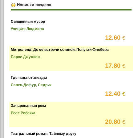
Новинки раздела
Священный мусор
Улицкая Людмила
12.60
€
Метроленд. До ее встречи со мной. Попугай Флобера
Барнс Джулиан
17.80
€
Где падают звезды
Сапен-Дефур, Седрик
12.40
€
Зачарованная река
Росс Ребекка
20.80
€
Театральный роман. Тайному другу