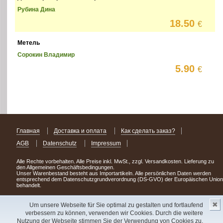
Рубина Дина
18.50
€
Метель
Сорокин Владимир
5.90
€
Главная
Доставка и оплата
Как сделать заказ?
AGB
Datenschutz
Impressum
Alle Rechte vorbehalten. Alle Preise inkl. MwSt., zzgl. Versandkosten. Lieferung zu
den Allgemeinen Geschäftsbedingungen.
Unser Warenbestand besteht aus Importartikeln. Alle persönlichen Daten werden
entsprechend dem Datenschutzgrundverordnung (DS-GVO) der Europäischen Union
behandelt.
Сделав заказ сегодня, уже через день или два Вы можете стать обладателем
✖
НОВИНКИ из Германии
! Удачного поиска!
Um unsere Webseite für Sie optimal zu gestalten und fortlaufend
verbessern zu können, verwenden wir Cookies. Durch die weitere
Copyright 2003 - 2023 © Express-Kniga
Nutzung der Webseite stimmen Sie der Verwendung von Cookies zu.